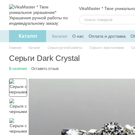
Перейти к основному контенту
VikaMaster * Твое уникальн
Каталог
Каталог
О нас
Оплата и доставка
Об
Политика конфиденциальности
Дого
Главная
Каталог
Серьги ручной работы
Серьги с кристаллами
Се
Серьги Dark Crystal
В наличии
Оставить отзыв