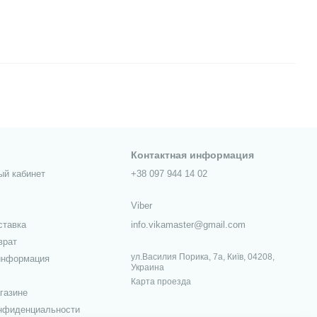
Контактная информация
ый кабинет
+38 097 944 14 02
Viber
ставка
info.vikamaster@gmail.com
врат
ул.Василия Порика, 7а, Київ, 04208,
информация
Украина
Карта проезда
газине
онфиденциальности