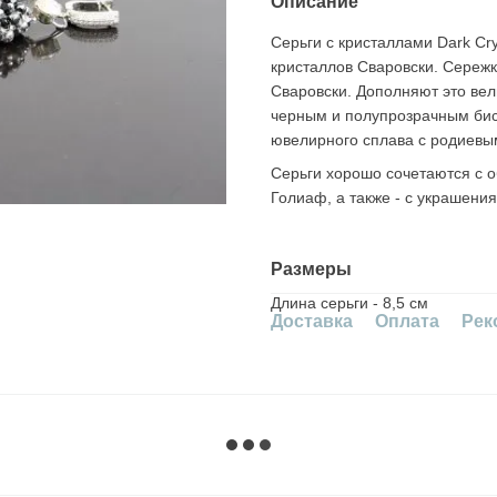
Описание
Серьги c кристаллами Dark Cr
кристаллов Сваровски. Сереж
Сваровски. Дополняют это вел
черным и полупрозрачным бис
ювелирного сплава с родиевы
Серьги хорошо сочетаются с об
Голиаф, а также - с украшения
Размеры
Длина серьги - 8,5 см
Доставка
Оплата
Рек