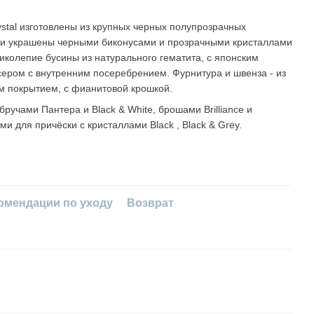
ystal изготовлены из крупных черных полупрозрачных
ки украшены черными биконусами и прозрачными кристаллами
иколепие бусины из натурального гематита, с японским
ером с внутренним посеребрением. Фурнитура и швенза - из
м покрытием, с фианитовой крошкой.
ручами Пантера и Black & White, брошами Brilliance и
ми для причёски с кристаллами Black , Black & Grey.
омендации по уходу
Возврат