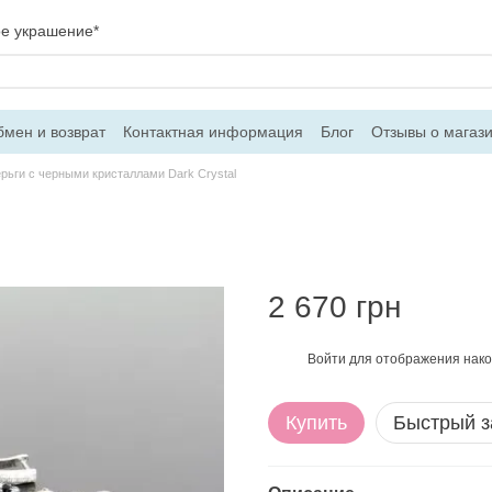
ое украшение*
мен и возврат
Контактная информация
Блог
Отзывы о магаз
вор оферти
рьги c черными кристаллами Dark Crystal
2 670 грн
Войти
для отображения нако
%
Купить
Быстрый з