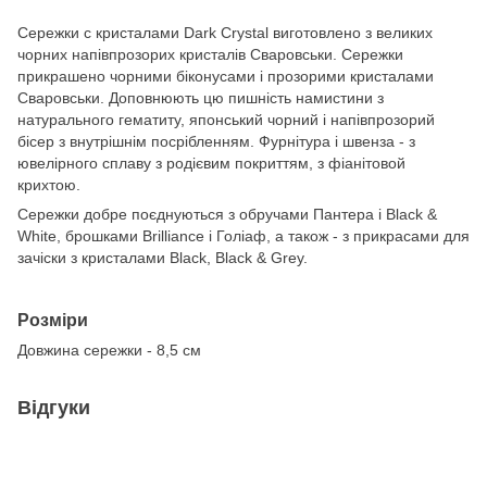
Сережки c кристалами Dark Crystal виготовлено з великих
чорних напівпрозорих кристалів Сваровськи. Сережки
прикрашено чорними біконусами і прозорими кристалами
Сваровськи. Доповнюють цю пишність намистини з
натурального гематиту, японський чорний і напівпрозорий
бісер з внутрішнім посрібленням. Фурнітура і швенза - з
ювелірного сплаву з родієвим покриттям, з фіанітовой
крихтою.
Сережки добре поєднуються з обручами Пантера і Black &
White, брошками Brilliance і Голіаф, а також - з прикрасами для
зачіски з кристалами Black, Black & Grey.
Розміри
Довжина сережки - 8,5 см
Відгуки