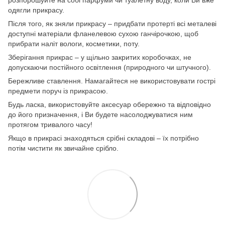
розпорошуйте на собі парфуми чи туалетну воду, коли Ви вже
одягли прикрасу.
Після того, як зняли прикрасу – придбати протерті всі металеві
доступні матеріали фланелевою сухою ганчірочкою, щоб
прибрати наліт вологи, косметики, поту.
Зберігання прикрас – у щільно закритих коробочках, не
допускаючи постійного освітлення (природного чи штучного).
Бережливе ставлення. Намагайтеся не використовувати гострі
предмети поруч із прикрасою.
Будь ласка, використовуйте аксесуар обережно та відповідно
до його призначення, і Ви будете насолоджуватися ним
протягом тривалого часу!
Якщо в прикрасі знаходяться срібні складові – їх потрібно
потім чистити як звичайне срібло.