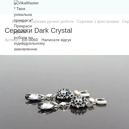
Каталог
Сережки ручної роботи
Сережки з кристалами
Сер
Сережки Dark Crystal
Артикул:
ER-0060
Написати відгук