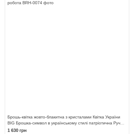
Брошь-квітка жовто-блакитна з кристалами Квітка України
BIG Брошка-символ в українському стилі патріотична Ручна
робота
1 630 грн