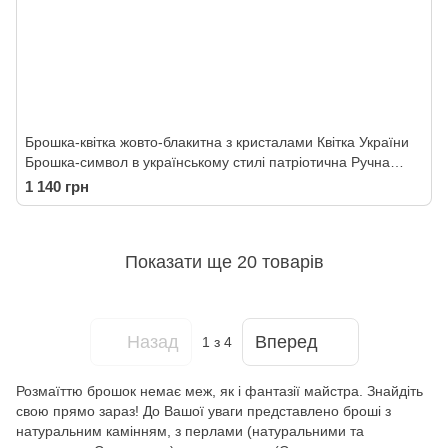
Брошка-квітка жовто-блакитна з кристалами Квітка України
Брошка-символ в українському стилі патріотична Ручна
робота
1 140 грн
Показати ще 20 товарів
Назад
Вперед
1
з 4
Розмаїттю брошок немає меж, як і фантазії майстра. Знайдіть
свою прямо зараз! До Вашої уваги представлено броші з
натуральним камінням, з перлами (натуральними та