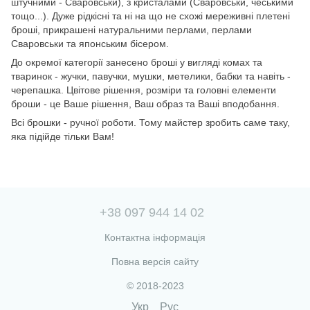
штучними - Сваровськи), з кристалами (Сваровськи, чеськими
тощо...). Дуже рідкісні та ні на що не схожі мереживні плетені
броші, прикрашені натуральними перлами, перлами
Сваровськи та японським бісером.
До окремої категорії занесено броші у вигляді комах та
тваринок - жучки, павучки, мушки, метелики, бабки та навіть -
черепашка. Цвітове рішення, розміри та головні елементи
броши - це Ваше рішення, Ваш образ та Ваші вподобання.
Всі брошки - ручної роботи. Тому майстер зробить саме таку,
яка підійде тільки Вам!
+38 097 944 14 02
Контактна інформація
Повна версія сайту
© 2018-2023
Укр
Рус