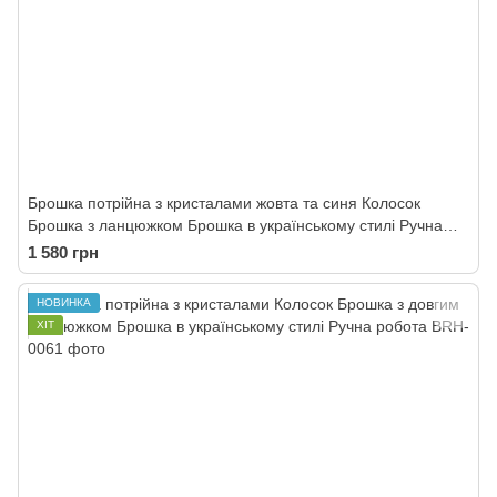
Брошка потрійна з кристалами жовта та синя Колосок
Брошка з ланцюжком Брошка в українському стилі Ручна
робота
1 580 грн
НОВИНКА
ХІТ