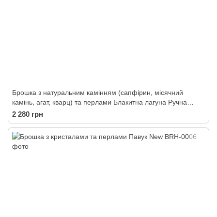
Брошка з натуральним камінням (сапфірин, місячний
камінь, агат, кварц) та перлами Блакитна лагуна Ручна
робота
2 280 грн