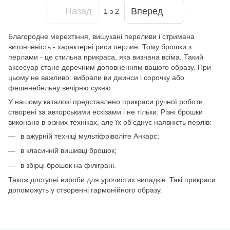
Назад
Вперед
1
з 2
Благородне мерехтіння, вишукані переливи і стримана
витонченість - характерні риси перлин. Тому брошки з
перлами - це стильна прикраса, яка визнана всіма. Такий
аксесуар стане доречним доповненням вашого образу. При
цьому не важливо: вибрали ви джинси і сорочку або
фешенебельну вечірню сукню.
У нашому каталозі представлено прикраси ручної роботи,
створені за авторськими ескізами і не тільки. Різні брошки
виконано в різних техніках, але їх об'єднує наявність перлів:
в ажурній техніці мультіфріволіте Анкарс;
в класичній вишивці брошок;
в збірці брошок на філіграні.
Також доступні вироби для урочистих випадків. Такі прикраси
допоможуть у створенні гармонійного образу.