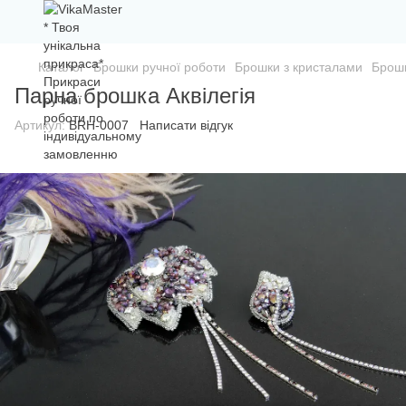
Каталог
Брошки ручної роботи
Брошки з кристалами
Брошк
Парна брошка Аквілегія
Артикул:
BRH-0007
Написати відгук