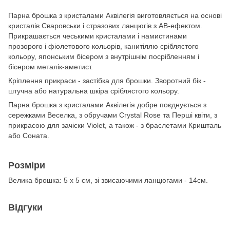
Парна брошка з кристалами Аквілегія виготовляється на основі
кристалів Сваровськи і стразових ланцюгів з АВ-ефектом.
Прикрашається чеськими кристалами і намистинами
прозорого і фіолетового кольорів, канитіллю сріблястого
кольору, японським бісером з внутрішнім посрібленням і
бісером металік-аметист.
Кріплення прикраси - застібка для брошки. Зворотний бік -
штучна або натуральна шкіра сріблястого кольору.
Парна брошка з кристалами Аквілегія добре поєднується з
сережками Веселка, з обручами Crystal Rose та Перші квіти, з
прикрасою для зачіски Violet, а також - з браслетами Кришталь
або Соната.
Розміри
Велика брошка: 5 х 5 см, зі звисаючими ланцюгами - 14см.
Відгуки