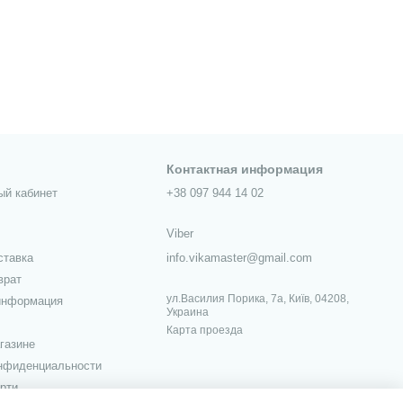
Контактная информация
ый кабинет
+38 097 944 14 02
Viber
ставка
info.vikamaster@gmail.com
врат
ул.Василия Порика, 7а, Київ, 04208,
информация
Украина
Карта проезда
газине
онфиденциальности
рти