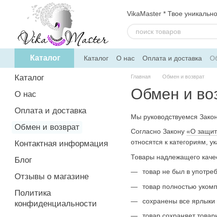
Перейти к основному контенту
VikaMaster * Твое уникальн
Каталог
Каталог
О нас
Оплата и доставка
Об
Политика конфиденциальности
Дого
Каталог
Главная
Обмен и возврат
Обмен и во
О нас
Оплата и доставка
Мы руководствуемся Закон
Обмен и возврат
Согласно Закону
«О защит
относятся к категориям, 
Контактная информация
Товары надлежащего качес
Блог
товар не был в употреб
Отзывы о магазине
товар полностью укомп
Политика
сохранены все ярлыки 
конфиденциальности
товар сохраняет товар