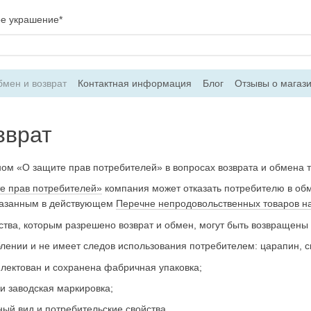
ое украшение*
мен и возврат
Контактная информация
Блог
Отзывы о магаз
вор оферти
зврат
ом «О защите прав потребителей» в вопросах возврата и обмена 
е прав потребителей»
компания может отказать потребителю в обм
указанным в действующем
Перечне непродовольственных товаров на
тва, которым разрешено возврат и обмен, могут быть возвращены 
лении и не имеет следов использования потребителем: царапин, скол
лектован и сохранена фабричная упаковка;
и заводская маркировка;
ный вид и потребительские свойства.