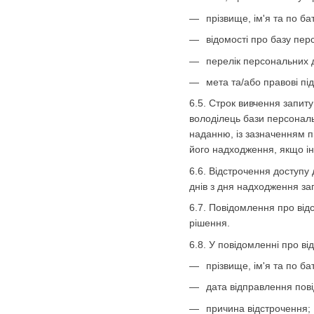
прізвище, ім'я та по ба
відомості про базу пер
перелік персональних 
мета та/або правові пі
6.5. Строк вивчення запит
володілець бази персональ
наданню, із зазначенням п
його надходження, якщо і
6.6. Відстрочення доступу
днів з дня надходження за
6.7. Повідомлення про від
рішення.
6.8. У повідомленні про в
прізвище, ім'я та по ба
дата відправлення пов
причина відстрочення;