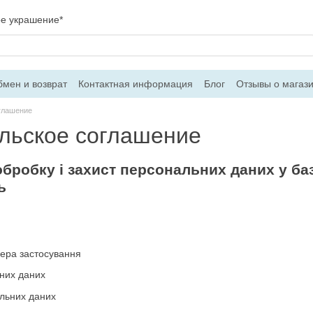
ое украшение*
мен и возврат
Контактная информация
Блог
Отзывы о магаз
вор оферти
глашение
льское соглашение
бробку і захист персональних даних у ба
ь
фера застосування
них даних
льних даних