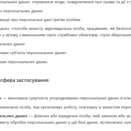
нальних даних: отримання згоди, повідомлення про права та дії з
и персональних даних
мації про персональні дані третім особам
аних: способи захисту, відповідальна особа, працівники, які безпо
у зв’язку з виконанням своїх службових обов’язків, строк зберіган
альних даних
тами суб'єкта персональних даних
бази персональних даних
а сфера застосування
х
— іменована сукупність упорядкованих персональних даних в елек
значена особа, яка організовує роботу, пов’язану із захистом перс
альних даних
— фізична або юридична особа, якій законом або за
 мету обробки персональних даних у цій базі даних, встановлює скл