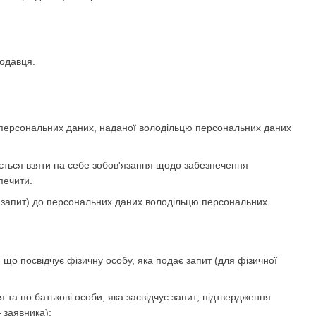
родавця.
а персональних даних, наданої володільцю персональних даних
яється взяти на себе зобов'язання щодо забезпечення
печити.
— запит) до персональних даних володільцю персональних
, що посвідчує фізичну особу, яка подає запит (для фізичної
 та по батькові особи, яка засвідчує запит; підтвердження
 заявника);