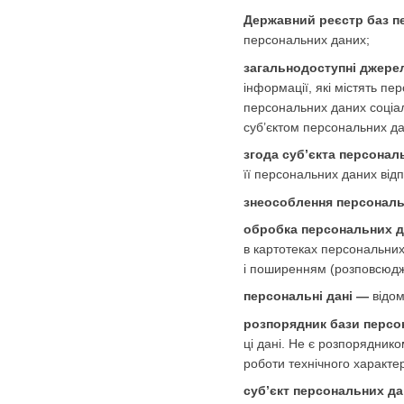
Державний реєстр баз п
персональних даних;
загальнодоступні джере
інформації, які містять п
персональних даних соціаль
суб’єктом персональних да
згода суб’єкта персонал
її персональних даних від
знеособлення персональ
обробка персональних 
в картотеках персональних
і поширенням (розповсюдж
персональні дані —
відом
розпорядник бази персо
ці дані. Не є розпорядник
роботи технічного характе
суб’єкт персональних д