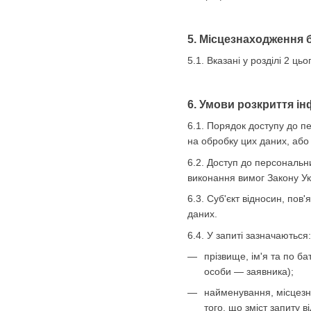
5. Місцезнаходження 
5.1. Вказані у розділі 2 
6. Умови розкриття ін
6.1. Порядок доступу до п
на обробку цих даних, або 
6.2. Доступ до персональн
виконання вимог Закону У
6.3. Суб'єкт відносин, по
даних.
6.4. У запиті зазначаються:
прізвище, ім'я та по б
особи — заявника);
найменування, місцезна
того, що зміст запиту