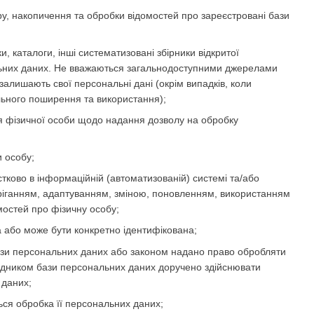
, накопичення та обробки відомостей про зареєстровані бази
и, каталоги, інші систематизовані збірники відкритої
ональних даних. Не вважаються загальнодоступними джерелами
залишають свої персональні дані (окрім випадків, коли
льного поширення та використання);
 фізичної особи щодо надання дозволу на обробку
и особу;
стково в інформаційній (автоматизованій) системі та/або
беріганням, адаптуванням, зміною, поновленням, використанням
остей про фізичну особу;
а або може бути конкретно ідентифікована;
ази персональних даних або законом надано право обробляти
рядником бази персональних даних доручено здійснювати
 даних;
ься обробка її персональних даних;