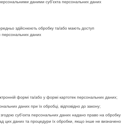
 персональними даними суб’єкта персональних даних
середньо здійснюють обробку та/або мають доступ
ня персональних даних
тронній формі та/або у формі картотек персональних даних;
ональних даних при їх обробці, відповідно до закону;
 згодою суб’єкта персональних даних надано право на обробку
ад цих даних та процедури їх обробки, якщо інше не визначено