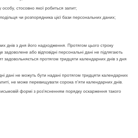
у особу, стосовно якої робиться запит;
олодільця чи розпорядника цієї бази персональних даних;
их днів з дня його надходження. Протягом цього строку
е задоволене або відповідні персональні дані не підлягають
пит задовольняється протягом тридцяти календарних днів з дня
ідні дані не можуть бути надані протягом тридцяти календарних
апиті, не може перевищувати сорока п'яти календарних днів.
 письмовій формі з роз'ясненням порядку оскарження такого