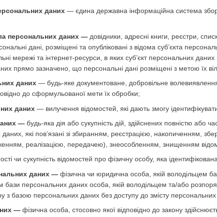
ерсональних даних
— єдина державна інформаційна система збору
ла персональних даних —
довідники, адресні книги, реєстри, списк
ерсональні дані, розміщені та опубліковані з відома суб’єкта перс
ні мережі та інтернет-ресурси, в яких суб’єкт персональних даних 
них прямо зазначено, що персональні дані розміщені з метою їх ві
ьних даних
— будь-яке документоване, добровільне волевиявлення
повідно до сформульованої мети їх обробки;
них даних
— вилучення відомостей, які дають змогу ідентифікуват
даних —
будь-яка дія або сукупність дій, здійснених повністю або ча
 даних, які пов’язані зі збиранням, реєстрацією, накопиченням, з
енням, реалізацією, передачею), знеособленням, знищенням відом
ості чи сукупність відомостей про фізичну особу, яка ідентифікован
нальних даних —
фізична чи юридична особа, якій володільцем б
ом бази персональних даних особа, якій володільцем та/або розпо
ру з базою персональних даних без доступу до змісту персональних
аних —
фізична особа, стосовно якої відповідно до закону здійснюєт