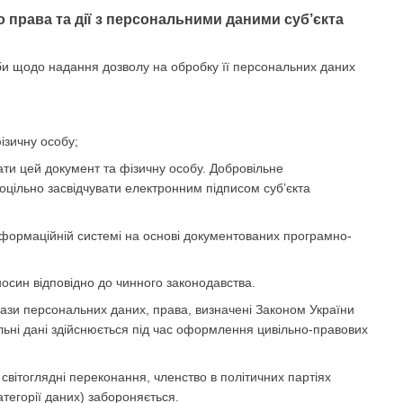
 права та дії з персональними даними суб’єкта
би щодо надання дозволу на обробку її персональних даних
ізичну особу;
вати цей документ та фізичну особу. Добровільне
цільно засвідчувати електронним підписом суб’єкта
інформаційній системі на основі документованих програмно-
осин відповідно до чинного законодавства.
ази персональних даних, права, визначені Законом України
льні дані здійснюється під час оформлення цивільно-правових
 світоглядні переконання, членство в політичних партіях
атегорії даних) забороняється.