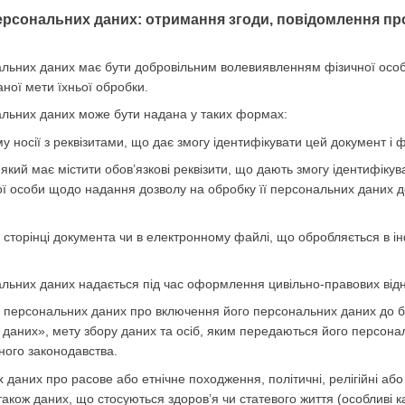
ерсональних даних: отримання згоди, повідомлення про
нальних даних має бути добровільним волевиявленням фізичної осо
ної мети їхньої обробки.
нальних даних може бути надана у таких формах:
 носії з реквізитами, що дає змогу ідентифікувати цей документ і ф
який має містити обов’язкові реквізити, що дають змогу ідентифіку
ї особи щодо надання дозволу на обробку її персональних даних до
й сторінці документа чи в електронному файлі, що обробляється в 
нальних даних надається під час оформлення цивільно-правових відн
а персональних даних про включення його персональних даних до б
даних», мету збору даних та осіб, яким передаються його персона
ного законодавства.
даних про расове або етнічне походження, політичні, релігійні або
також даних, що стосуються здоров’я чи статевого життя (особливі к