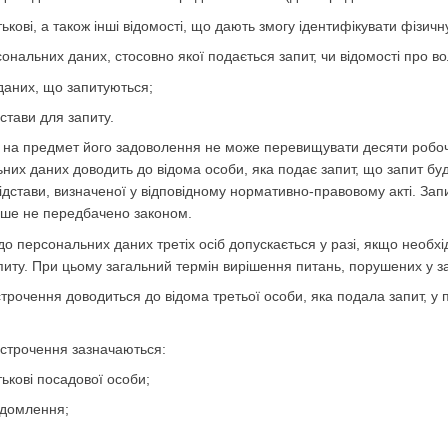
тькові, а також інші відомості, що дають змогу ідентифікувати фізичн
сональних даних, стосовно якої подається запит, чи відомості про в
даних, що запитуються;
дстави для запиту.
у на предмет його задоволення не може перевищувати десяти робоч
них даних доводить до відома особи, яка подає запит, що запит буд
ідстави, визначеної у відповідному нормативно-правовому акті. За
нше не передбачено законом.
 до персональних даних третіх осіб допускається у разі, якщо необх
питу. При цьому загальний термін вирішення питань, порушених у з
строчення доводиться до відома третьої особи, яка подала запит, у
ідстрочення зазначаються:
тькові посадової особи;
ідомлення;