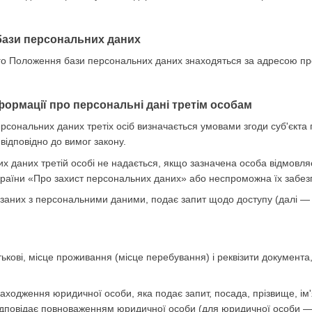
бази персональних даних
цього Положення бази персональних даних знаходяться за адресою п
формації про персональні дані третім особам
ерсональних даних третіх осіб визначається умовами згоди суб'єкт
відповідно до вимог закону.
их даних третій особі не надається, якщо зазначена особа відмовл
країни «Про захист персональних даних» або неспроможна їх забез
в'язаних з персональними даними, подає запит щодо доступу (далі 
атькові, місце проживання (місце перебування) і реквізити документа
ходження юридичної особи, яка подає запит, посада, прізвище, ім'я
 відповідає повноваженням юридичної особи (для юридичної особи —