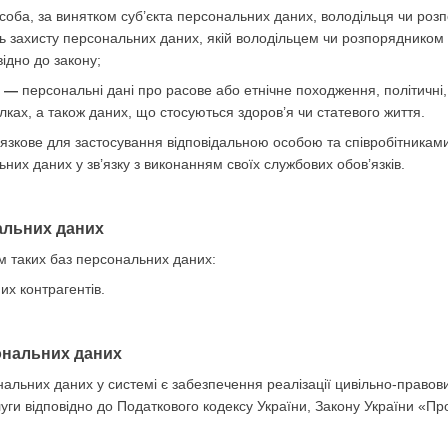
соба, за винятком суб’єкта персональних даних, володільця чи ро
ь захисту персональних даних, якій володільцем чи розпорядником
ідно до закону;
х —
персональні дані про расове або етнічне походження, політичні, 
лках, а також даних, що стосуються здоров’я чи статевого життя.
язкове для застосування відповідальною особою та співробітникам
них даних у зв’язку з виконанням своїх службових обов’язків.
нальних даних
м таких баз персональних даних:
х контрагентів.
ональних даних
альних даних у системі є забезпечення реалізації цивільно-правови
уги відповідно до Податкового кодексу України, Закону України «Про 