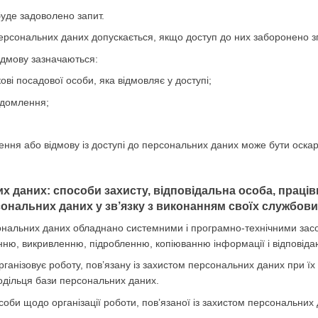
буде задоволено запит.
персональних даних допускається, якщо доступ до них заборонено зг
відмову зазначаються:
кові посадової особи, яка відмовляє у доступі;
ідомлення;
чення або відмову із доступі до персональних даних може бути оска
их даних: способи захисту, відповідальна особа, праці
ональних даних у зв’язку з виконанням своїх службових
ональних даних обладнано системними і програмно-технічними засоба
ню, викривленню, підробленню, копіюванню інформації і відповіда
рганізовує роботу, пов’язану із захистом персональних даних при їх
одільця бази персональних даних.
соби щодо організації роботи, пов’язаної із захистом персональних 