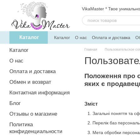
Перейти к основному контенту
VikaMaster * Твое уникальн
Каталог
Каталог
О нас
Оплата и доставка
Об
Политика конфиденциальности
Дого
Каталог
Главная
Пользовательское со
Пользовате
О нас
Оплата и доставка
Положення про о
Обмен и возврат
яких є продавец
Контактная информация
Блог
Зміст
Отзывы о магазине
Загальні поняття та с
Перелік баз персональ
Политика
конфиденциальности
Мета обробки персона