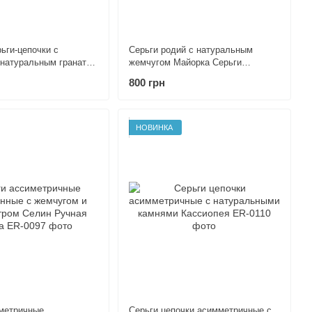
ьги-цепочки с
Серьги родий c натуральным
 натуральным гранатом
жемчугом Майорка Серьги
я работа
асимметричные минимализм
800 грн
Ручная работа
НОВИНКА
метричные
Серьги цепочки асимметричные с