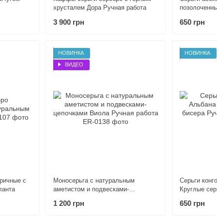
хрусталем Дора Ручная работа
позолоченны
перламутром
3 900 грн
650 грн
НОВИНКА
НОВИНКА
ВИДЕО
ричные с
Моносерьга с натуральным
Серьги конг
ланта
аметистом и подвесками-
Круглые сер
цепочками Виола Ручная работа
работа
1 200 грн
650 грн