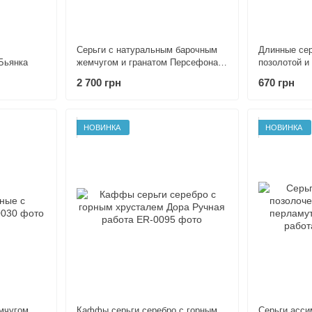
Серьги с натуральным барочным
Длинные сер
Бьянка
жемчугом и гранатом Персефона
позолотой и
Ручная работа
Адель Ручна
2 700 грн
670 грн
НОВИНКА
НОВИНКА
мчугом
Каффы серьги серебро c горным
Серьги асси