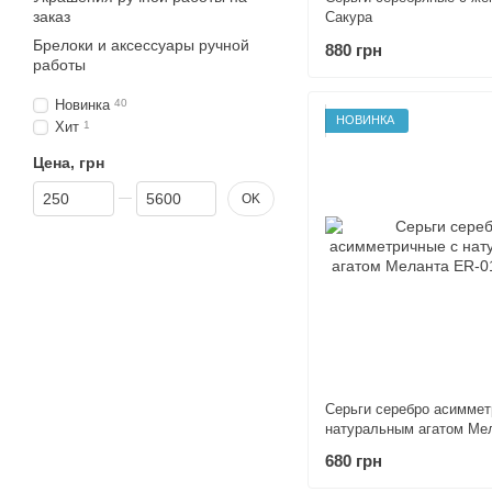
заказ
Сакура
Брелоки и аксессуары ручной
880 грн
работы
Новинка
40
НОВИНКА
Хит
1
Цена, грн
От Цена, грн
До Цена, грн
OK
Серьги серебро асиммет
натуральным агатом Ме
680 грн