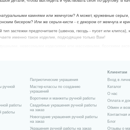
ьшой детали, чтобы выглядеть и чувствовать себя по-другому. В ка
 натуральными камнями или жемчугом? А может, кружевные серьги
нским бисером? Или же серьги-кисти - с декором от жемчуга и кр
 тип застежки предпочитаете (швенза, гвоздь - пусет или клипса), 
учаете именно такое изделие, подходящее только Вам!
здушными, невесомыми изделиями или массивными, броскими аксе
Клиентам
Патриотические украшения
Вход в личн
ы ручной
Мастер-классы по созданию
Каталог
украшений
О нас
Воротники и манжеты ручной работы
Оплата и до
чной работы
Свадебные украшения ручной работы
Обмен и воз
на заказ
й работы
Контактная 
Новогодние украшения ручной работы
на заказ
Блог
Украшения ручной работы на заказ
Отзывы о ма