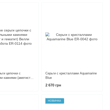
ьги цепочки с
Серьги c кристаллами Aquamarine
и камнями (аметист и
Blue
лли Ручная работа
2 670 грн
НОВИНКА