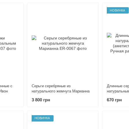
НОВИНКА
енные с
Серьги серебряные из
Длинные сер
Ивон
натурального жемчуга Марианна
натуральным
гематит) Ве
3 800 грн
670 грн
НОВИНКА