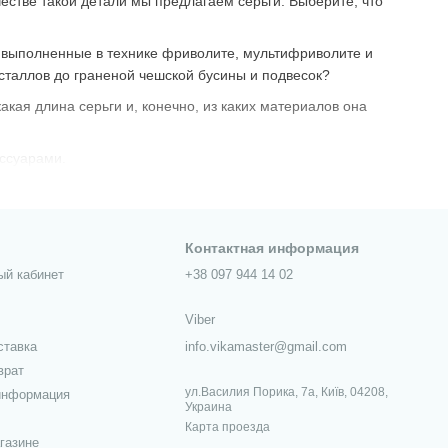
честве такой детали мы предлагаем серьги. Выберите, что
, выполненные в технике фриволите, мультифриволите и
исталлов до граненой чешской бусины и подвесок?
какая длина серьги и, конечно, из каких материалов она
ссуарами.
Контактная информация
ый кабинет
+38 097 944 14 02
Viber
ставка
info.vikamaster@gmail.com
врат
ул.Василия Порика, 7а, Київ, 04208,
информация
Украина
Карта проезда
газине