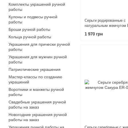
Комплекты украшений ручной
работы
Кулоны и подвесы ручной
Серьги родированные с
работы
натуральным жемчугом 
Броши ручной работы
1 970 грн
Кольца ручной работы
Украшения для прически ручной
работы
Украшения для мужчин ручной
работы
Патриотические украшения
Мастер-классы по созданию
украшений
Воротники и манжеты ручной
работы
Свадебные украшения ручной
работы на заказ
Новогодние украшения ручной
работы на заказ
Украшения ручной работы на
Серьги серебряные с же