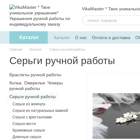
Перейти к основному контенту
VikaMaster * Твое уникальн
Каталог
Каталог
О нас
Оплата и доставка
Об
Политика конфиденциальности
Дого
Главная
Каталог
Серьги ручной работы
Серьги ручной работы
Браслеты ручной работы
Колье. Ожерелья. Чокеры
ручной работы
Серьги ручной работы
Серьги из жемчуга
Серьги из натуральных камней
Серьги с кристаллами
Серьги-кисти
Кружевные серьги
Длинные серьги