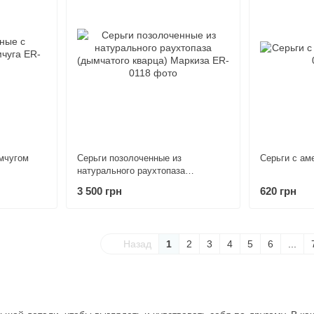
мчугом
Серьги позолоченные из
Серьги c ам
натурального раухтопаза
(дымчатого кварца) Маркиза
3 500 грн
620 грн
Назад
1
2
3
4
5
6
...