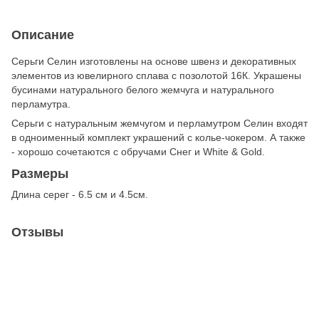
Описание
Серьги Селин изготовлены на основе швенз и декоративных
элементов из ювелирного сплава с позолотой 16К. Украшены
бусинами натурального белого жемчуга и натурального
перламутра.
Серьги c натуральным жемчугом и перламутром Селин входят
в одноименный комплект украшений с колье-чокером. А также
- хорошо сочетаются с обручами Снег и White & Gold.
Размеры
Длина серег - 6.5 см и 4.5см.
Отзывы