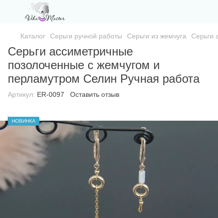
Каталог
Серьги ручной работы
Серьги из жемчуга
Серьги 
Серьги ассиметричные
позолоченные с жемчугом и
перламутром Селин Ручная работа
Артикул:
ER-0097
Оставить отзыв
НОВИНКА