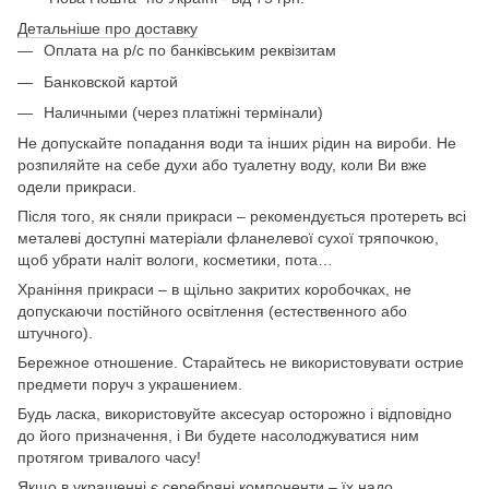
Детальніше про доставку
Оплата на р/с по банківським реквізитам
Банковской картой
Наличными (через платіжні термінали)
Не допускайте попадання води та інших рідин на вироби. Не
розпиляйте на себе духи або туалетну воду, коли Ви вже
одели прикраси.
Після того, як сняли прикраси – рекомендується протереть всі
металеві доступні матеріали фланелевої сухої тряпочкою,
щоб убрати наліт вологи, косметики, пота…
Храніння прикраси – в щільно закритих коробочках, не
допускаючи постійного освітлення (естественного або
штучного).
Бережное отношение. Старайтесь не використовувати острие
предмети поруч з украшением.
Будь ласка, використовуйте аксесуар осторожно і відповідно
до його призначення, і Ви будете насолоджуватися ним
протягом тривалого часу!
Якщо в украшенні є серебряні компоненти – їх надо