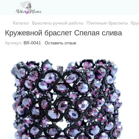
Каталог
Браслеты ручной работы
Плетеные браслеты
Кру
Кружевной браслет Спелая слива
Артикул:
BR-0041
Оставить отзыв