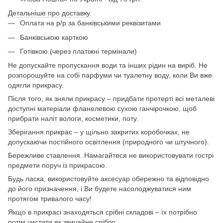
Детальніше про доставку
Оплата на р/р за банківськими реквізитами
Банківською карткою
Готівкою (через платіжні термінали)
Не допускайте пропускання води та інших рідин на виріб. Не
розпорошуйте на собі парфуми чи туалетну воду, коли Ви вже
одягли прикрасу.
Після того, як зняли прикрасу – придбати протерті всі металеві
доступні матеріали фланелевою сухою ганчірочкою, щоб
прибрати наліт вологи, косметики, поту.
Зберігання прикрас – у щільно закритих коробочках, не
допускаючи постійного освітлення (природного чи штучного).
Бережливе ставлення. Намагайтеся не використовувати гострі
предмети поруч із прикрасою.
Будь ласка, використовуйте аксесуар обережно та відповідно
до його призначення, і Ви будете насолоджуватися ним
протягом тривалого часу!
Якщо в прикрасі знаходяться срібні складові – їх потрібно
потім чистити як звичайне срібло.