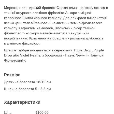
Мереживний широкий браслет Стигла слива виготовляється в
техніці ажурного плетіння фріволіте Анкарс з міцної
капронової нитки чорного кольору. Для прикраси використані
чеські кришталеві грановані намистини темно-фіолетового
кольору з ефектом хамелеон, японський бісер темно-
фіолетового кольору металік-аметист з внутрішнім
посрібленням. Кріплення на браслеті - роз'ємна трубочка з
магнітною фіксацією.
Браслет добре поєднується з сережками Triple Drop, Purple
Drop або Violet Pearls, з брошками «Павук New» і «Павучок
Фіолетовий».
Розміри
Довжина браслета 18-19 см.
Ширина браслета 5 - 5,5 см.
Характеристики
Ціна
1100.00