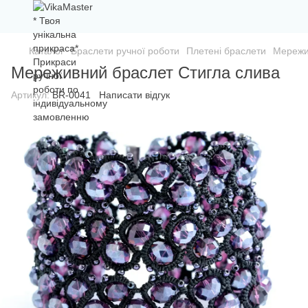
Каталог
Браслети ручної роботи
Плетені браслети
Мережи
Мереживний браслет Стигла слива
Артикул:
BR-0041
Написати відгук