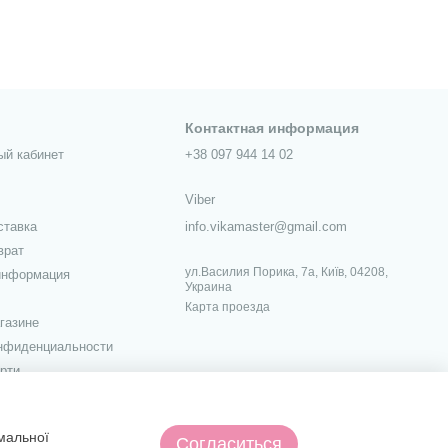
Контактная информация
ый кабинет
+38 097 944 14 02
Viber
ставка
info.vikamaster@gmail.com
врат
ул.Василия Порика, 7а, Київ, 04208,
информация
Украина
Карта проезда
газине
онфиденциальности
рти
х
имальної
Согласиться