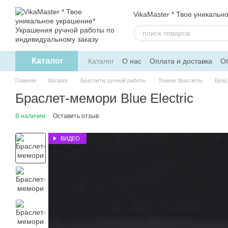
Перейти к основному контенту
VikaMaster * Твое уникальн
Каталог
Каталог
О нас
Оплата и доставка
Об
Политика конфиденциальности
Дого
Главная
Каталог
Браслеты ручной работы
Тонкие браслеты
Брас
Браслет-мемори Blue Electric
В наличии
Оставить отзыв
ВИДЕО