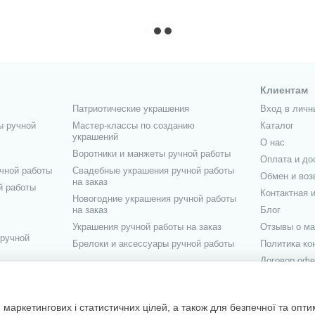
Клиентам
Патриотические украшения
Вход в личн
ы ручной
Мастер-классы по созданию
Каталог
украшений
О нас
Воротники и манжеты ручной работы
Оплата и до
чной работы
Свадебные украшения ручной работы
Обмен и воз
на заказ
й работы
Контактная 
Новогодние украшения ручной работы
на заказ
Блог
Украшения ручной работы на заказ
Отзывы о ма
 ручной
Брелоки и аксессуары ручной работы
Политика к
Договор офе
учной работы
Мы в соцсетя
маркетингових і статистичних цілей, а також для безпечної та опт