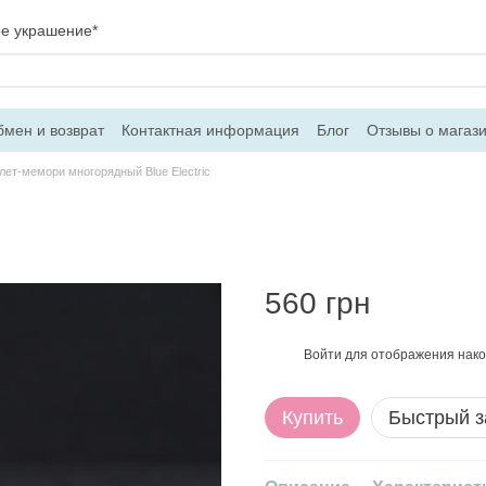
ое украшение*
мен и возврат
Контактная информация
Блог
Отзывы о магаз
вор оферти
лет-мемори многорядный Blue Electric
560 грн
Войти
для отображения нако
%
Купить
Быстрый з