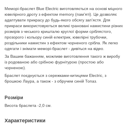
Меморі-браслет Blue Electric виготовляється на основі міцного
ювелірного дроту з ефектом memory (пам'яті). Це дозволяє
адаптувати прикрасу до будь-якого обсягу зап'ястя. Для
прикраси використовуються великі грановані намистини різних
розмірів з чеського кришталю круглої форми сріблястого,
прозорого і кольору синій електрик, ювелірні трубочки,
роздільники намистин з ефектом чорненого срібла. Як легко
одягати і знімати меморі-браслет - дивіться на відео.
За Вашим бажанням, можливе виготовлення такого ж виробу
із родованою або срібною фурнітурою (простою або
чорненою).
Браслет поєднується з сережками-китицями Electric, з
брошкою Лаура, а також - з обручем синій Топаз.
Розміри
Висота браслета -2,0 см.
Характеристики