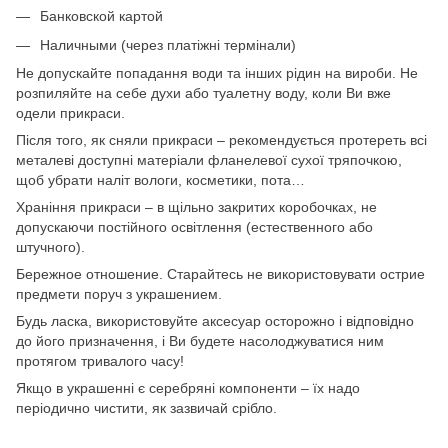
Банковской картой
Наличными (через платіжні термінали)
Не допускайте попадання води та інших рідин на вироби. Не
розпиляйте на себе духи або туалетну воду, коли Ви вже
одели прикраси.
Після того, як сняли прикраси – рекомендується протереть всі
металеві доступні матеріали фланелевої сухої тряпочкою,
щоб убрати наліт вологи, косметики, пота…
Храніння прикраси – в щільно закритих коробочках, не
допускаючи постійного освітлення (естественного або
штучного).
Бережное отношение. Старайтесь не використовувати острие
предмети поруч з украшением.
Будь ласка, використовуйте аксесуар осторожно і відповідно
до його призначення, і Ви будете насолоджуватися ним
протягом тривалого часу!
Якщо в украшенні є серебряні компоненти – їх надо
періодично чистити, як зазвичай срібло.