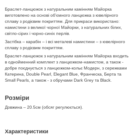
Браслет-ланцюжок з натуральним камінням Майорка
виготовлено на основі об'ємного ланцюжка з ювелірного
сплаву з родієвим покриттям. Для прикраси використано:
намистини з великої чорної Майорки, з натуральних білих,
світло-сірих і чорно-синіх перлів.
Застібка – карабін – і всі металеві намистини – з ювелірного
сплаву з родієвим покриттям.
Браслет-ланцюжок з натуральним камінням Майорка входить
в однойменний комплект з ланцюжком-намистом, а також -
добре поєднується з ланцюжком-кольє Модерн, з сережками
Катерина, Double Pearl, Elegant Blue, Франческа, Берта та
Small Pearls, а також - з обручами Dark Grey та Black.
Розміри
Довжина – 20.5см (обсяг регулюється).
Характеристики