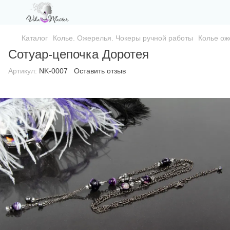
Каталог
Колье. Ожерелья. Чокеры ручной работы
Колье ож
Сотуар-цепочка Доротея
Артикул:
NK-0007
Оставить отзыв