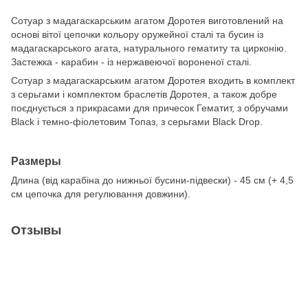
Сотуар з мадагаскарським агатом Доротея виготовлений на
основі вітої цепочки кольору оружейної сталі та бусин із
мадагаскарського агата, натурального гематиту та цирконію.
Застежка - карабин - із нержавеючої вороненої сталі.
Сотуар з мадагаскарським агатом Доротея входить в комплект
з серьгами і комплектом браслетів Доротея, а також добре
поєднується з прикрасами для причесок Гематит, з обручами
Black і темно-фіолетовим Топаз, з серьгами Black Drop.
Размеры
Длина (від карабіна до нижньої бусини-підвески) - 45 см (+ 4,5
см цепочка для регулювання довжини).
Отзывы