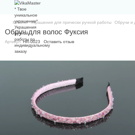
Каталог
Украшения для прически ручной работы
Обручи и 
Обруч для волос Фуксия
Артикул:
HR-0023
Оставить отзыв