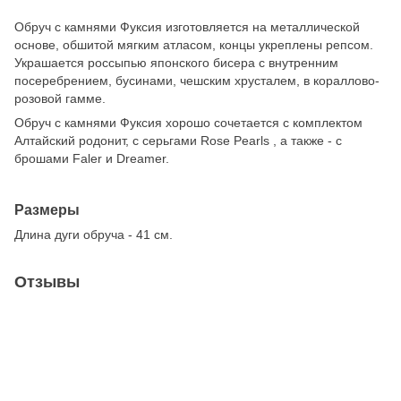
Обруч с камнями Фуксия изготовляется на металлической
основе, обшитой мягким атласом, концы укреплены репсом.
Украшается россыпью японского бисера с внутренним
посеребрением, бусинами, чешским хрусталем, в кораллово-
розовой гамме.
Обруч с камнями Фуксия хорошо сочетается с комплектом
Алтайский родонит, с серьгами Rose Pearls , а также - с
брошами Faler и Dreamer.
Размеры
Длина дуги обруча - 41 см.
Отзывы