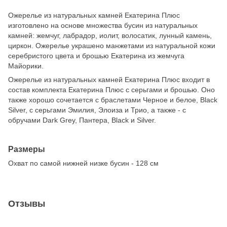
Ожерелье из натуральных камней Екатерина Плюс
изготовлено на основе множества бусин из натуральных
камней: жемчуг, лабрадор, иолит, волосатик, лунный камень,
циркон. Ожерелье украшено манжетами из натуральной кожи
серебристого цвета и брошью Екатерина из жемчуга
Майорики.
Ожерелье из натуральных камней Екатерина Плюс входит в
состав комплекта Екатерина Плюс с серьгами и брошью. Оно
также хорошо сочетается с браслетами Черное и белое, Black
Silver, с серьгами Эмилия, Элоиза и Трио, а также - с
обручами Dark Grey, Пантера, Black и Silver.
Размеры
Охват по самой нижней низке бусин - 128 см
Отзывы