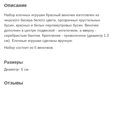
Описание
Набор елочных игрушек Красный веночек изготовлен из
чешского бисера белого цвета, прозрачных хрустальных
бусин, красных и белых перламутровых бусин. Веночек
дополнен в центре подвеской - ангелочком, а вверху -
серебристым бантом. Крепление - проволочное (диаметр 1.3
см). Елочные игрушки сделаны вручную.
Набор состоит из 5 веночков.
Размеры
Диаметр- 5 см.
Отзывы