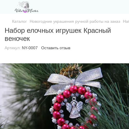
Каталог
Новогодние украшения ручной работы на заказ
На
Набор елочных игрушек Красный
веночек
Артикул:
NY-0007
Оставить отзыв