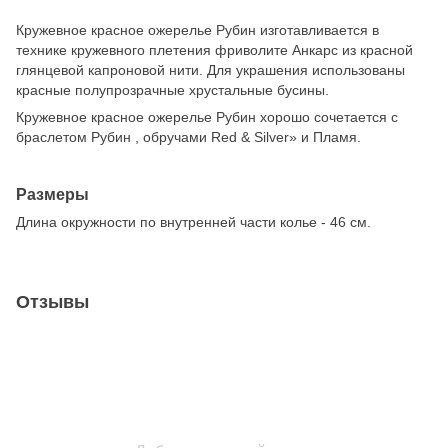
Кружевное красное ожерелье Рубин изготавливается в
технике кружевного плетения фриволите Анкарс из красной
глянцевой капроновой нити. Для украшения использованы
красные полупрозрачные хрустальные бусины.
Кружевное красное ожерелье Рубин хорошо сочетается с
браслетом Рубин , обручами Red & Silver» и Пламя.
Размеры
Длина окружности по внутренней части колье - 46 см.
Отзывы