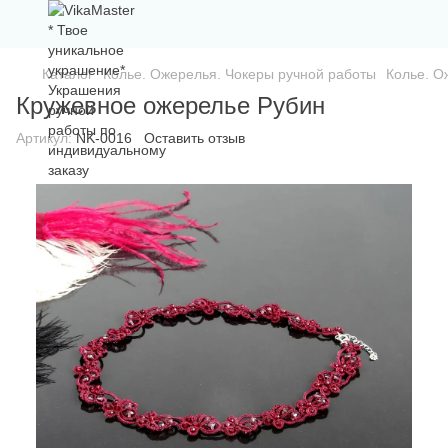
Каталог
Колье. Ожерелья. Чокеры ручной работы
Колье. О
Кружевное ожерелье Рубин
Артикул:
NK-0016
Оставить отзыв