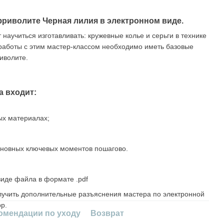
фриволите Черная лилия в электронном виде.
научиться изготавливать: кружевные колье и серьги в технике
работы с этим мастер-классом необходимо иметь базовые
иволите.
а входит:
х материалах;
сновных ключевых моментов пошагово.
виде файла в формате .pdf
учить дополнительные разъяснения мастера по электронной
p.
омендации по уходу
Возврат