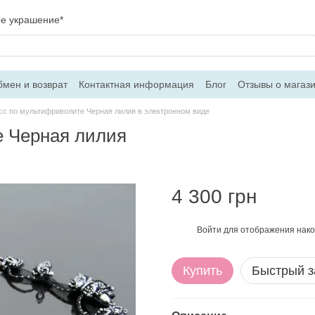
ое украшение*
мен и возврат
Контактная информация
Блог
Отзывы о магаз
вор оферти
сс по мультифриволите Черная лилия в электронном виде
е Черная лилия
4 300 грн
Войти
для отображения нако
%
Купить
Быстрый з