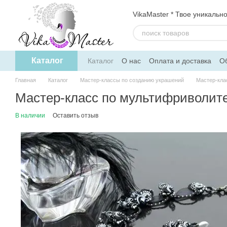
Перейти к основному контенту
VikaMaster * Твое уникальн
Каталог
Каталог
О нас
Оплата и доставка
Об
Политика конфиденциальности
Дого
Главная
Каталог
Мастер-классы по созданию украшений
Мастер-кла
Мастер-класс по мультифриволит
В наличии
Оставить отзыв