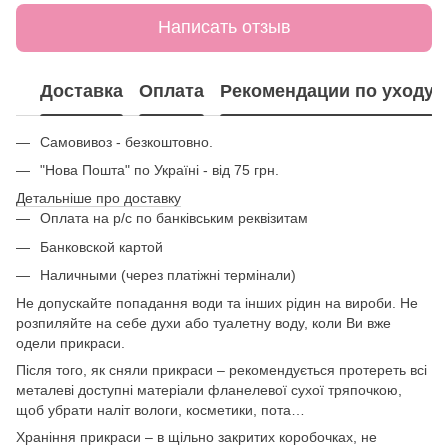
Написать отзыв
Доставка
Оплата
Рекомендации по уходу
Самовивоз - безкоштовно.
"Нова Пошта" по Україні - від 75 грн.
Детальніше про доставку
Оплата на р/с по банківським реквізитам
Банковской картой
Наличными (через платіжні термінали)
Не допускайте попадання води та інших рідин на вироби. Не
розпиляйте на себе духи або туалетну воду, коли Ви вже
одели прикраси.
Після того, як сняли прикраси – рекомендується протереть всі
металеві доступні матеріали фланелевої сухої тряпочкою,
щоб убрати наліт вологи, косметики, пота…
Храніння прикраси – в щільно закритих коробочках, не