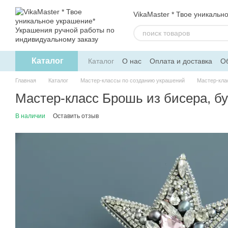
Перейти к основному контенту
VikaMaster * Твое уникальн
Каталог
Каталог
О нас
Оплата и доставка
Об
Политика конфиденциальности
Дого
Главная
Каталог
Мастер-классы по созданию украшений
Мастер-кла
Мастер-класс Брошь из бисера, бу
В наличии
Оставить отзыв