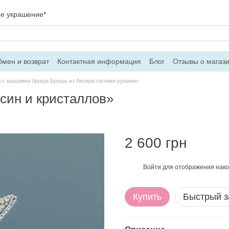
ое украшение*
мен и возврат
Контактная информация
Блог
Отзывы о магаз
вор оферти
сс вышивка броши Брошь из бисера своими руками»
син и кристаллов»
2 600 грн
Войти
для отображения нако
%
Купить
Быстрый з