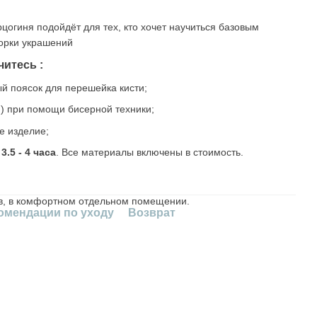
рцогиня подойдёт для тех, кто хочет научиться базовым
орки украшений
читесь :
й поясок для перешейка кисти;
и) при помощи бисерной техники;
е изделие;
–
3.5 - 4 часа
. Все материалы включены в стоимость.
ев, в комфортном отдельном помещении.
омендации по уходу
Возврат