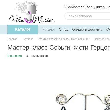
Перейти к основному контенту
VikaMaster * Твое уникальн
Каталог
Каталог
О нас
Оплата и доставка
Об
Политика конфиденциальности
Дого
Главная
Каталог
Мастер-классы по созданию украшений
Мастер-кла
Мастер-класс Серьги-кисти Герцо
В наличии
Оставить отзыв