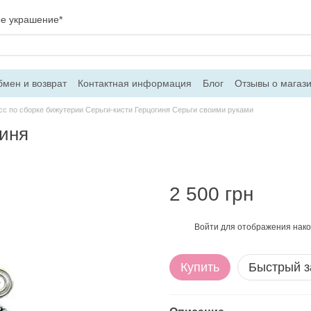
ое украшение*
мен и возврат
Контактная информация
Блог
Отзывы о магаз
вор оферти
сс по сборке бижутерии Серьги-кисти Герцогиня Серьги своими руками
гиня
2 500 грн
Войти
для отображения нако
%
Купить
Быстрый з