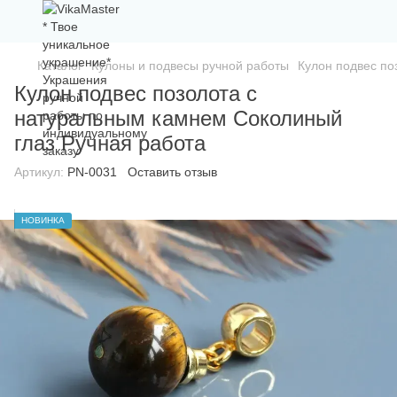
Каталог
Кулоны и подвесы ручной работы
Кулон подвес по
Кулон подвес позолота с
натуральным камнем Соколиный
глаз Ручная работа
Артикул:
PN-0031
Оставить отзыв
НОВИНКА