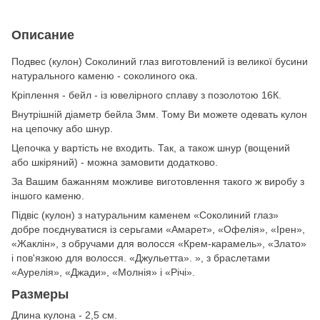
Описание
Подвес (кулон) Соколиний глаз виготовлений із великої бусини
натурального каменю - соколиного ока.
Кріплення - бейл - із ювелірного сплаву з позолотою 16К.
Внутрішній діаметр бейла 3мм. Тому Ви можете одевать кулон
на цепочку або шнур.
Цепочка у вартість не входить. Так, а також шнур (вощений
або шкіряний) - можна замовити додатково.
За Вашим бажанням можливе виготовлення такого ж виробу з
іншого каменю.
Підвіс (кулон) з натуральним каменем «Соколиний глаз»
добре поєднуватися із серьгами «Амарет», «Офелія», «Ірен»,
«Жаклін», з обручами для волосся «Крем-карамель», «Злато»
і пов'язкою для волосся. «Джульетта». », з браслетами
«Аурелія», «Джади», «Молнія» і «Річі».
Размеры
Длина кулона - 2,5 см.