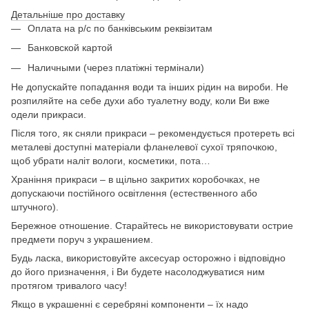
Детальніше про доставку
Оплата на р/с по банківським реквізитам
Банковской картой
Наличными (через платіжні термінали)
Не допускайте попадання води та інших рідин на вироби. Не
розпиляйте на себе духи або туалетну воду, коли Ви вже
одели прикраси.
Після того, як сняли прикраси – рекомендується протереть всі
металеві доступні матеріали фланелевої сухої тряпочкою,
щоб убрати наліт вологи, косметики, пота…
Храніння прикраси – в щільно закритих коробочках, не
допускаючи постійного освітлення (естественного або
штучного).
Бережное отношение. Старайтесь не використовувати острие
предмети поруч з украшением.
Будь ласка, використовуйте аксесуар осторожно і відповідно
до його призначення, і Ви будете насолоджуватися ним
протягом тривалого часу!
Якщо в украшенні є серебряні компоненти – їх надо