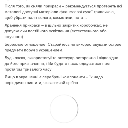
Після того, як сняли прикраси – рекомендується протереть всі
металеві доступні матеріали фланелевої сухої тряпочкою,
щоб убрати наліт вологи, косметики, пота…
Храніння прикраси – в щільно закритих коробочках, не
допускаючи постійного освітлення (естественного або
штучного).
Бережное отношение. Старайтесь не використовувати острие
предмети поруч з украшением.
Будь ласка, використовуйте аксесуар осторожно і відповідно
до його призначення, і Ви будете насолоджуватися ним
протягом тривалого часу!
Якщо в украшенні є серебряні компоненти – їх надо
періодично чистити, як зазвичай срібло.