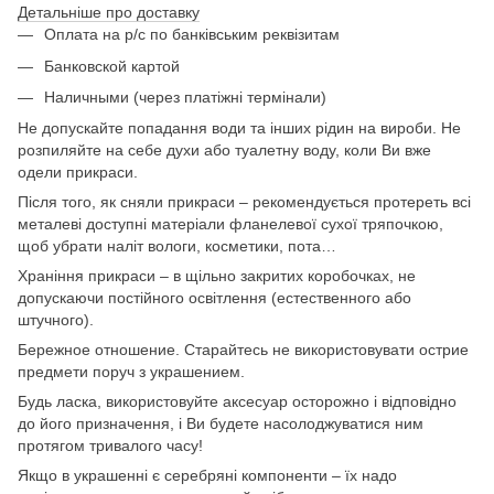
Детальніше про доставку
Оплата на р/с по банківським реквізитам
Банковской картой
Наличными (через платіжні термінали)
Не допускайте попадання води та інших рідин на вироби. Не
розпиляйте на себе духи або туалетну воду, коли Ви вже
одели прикраси.
Після того, як сняли прикраси – рекомендується протереть всі
металеві доступні матеріали фланелевої сухої тряпочкою,
щоб убрати наліт вологи, косметики, пота…
Храніння прикраси – в щільно закритих коробочках, не
допускаючи постійного освітлення (естественного або
штучного).
Бережное отношение. Старайтесь не використовувати острие
предмети поруч з украшением.
Будь ласка, використовуйте аксесуар осторожно і відповідно
до його призначення, і Ви будете насолоджуватися ним
протягом тривалого часу!
Якщо в украшенні є серебряні компоненти – їх надо