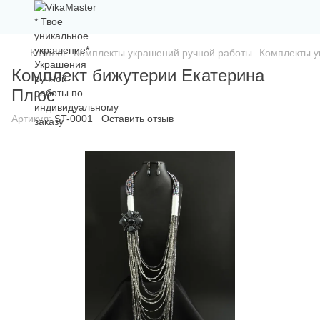
Каталог
Комплекты украшений ручной работы
Комплекты у
Комплект бижутерии Екатерина
Плюс
Артикул:
ST-0001
Оставить отзыв