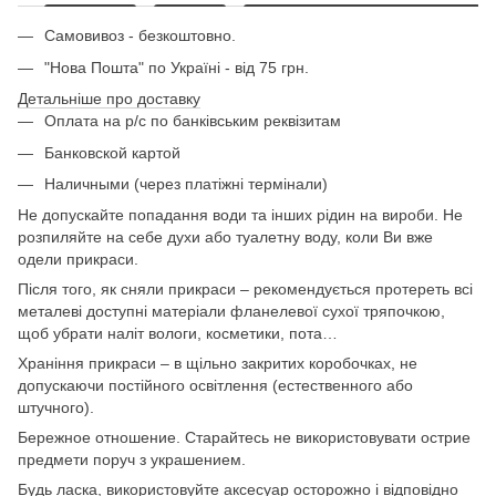
Самовивоз - безкоштовно.
"Нова Пошта" по Україні - від 75 грн.
Детальніше про доставку
Оплата на р/с по банківським реквізитам
Банковской картой
Наличными (через платіжні термінали)
Не допускайте попадання води та інших рідин на вироби. Не
розпиляйте на себе духи або туалетну воду, коли Ви вже
одели прикраси.
Після того, як сняли прикраси – рекомендується протереть всі
металеві доступні матеріали фланелевої сухої тряпочкою,
щоб убрати наліт вологи, косметики, пота…
Храніння прикраси – в щільно закритих коробочках, не
допускаючи постійного освітлення (естественного або
штучного).
Бережное отношение. Старайтесь не використовувати острие
предмети поруч з украшением.
Будь ласка, використовуйте аксесуар осторожно і відповідно