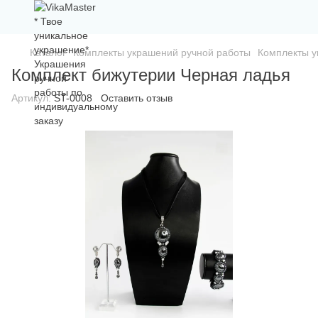
Каталог
Комплекты украшений ручной работы
Комплекты у
Комплект бижутерии Черная ладья
Артикул:
ST-0008
Оставить отзыв