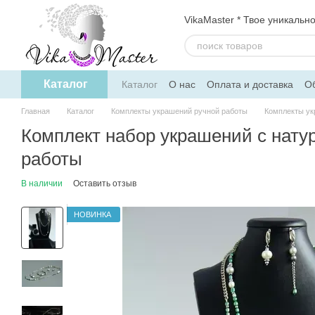
Перейти к основному контенту
VikaMaster * Твое уникальн
Каталог
Каталог
О нас
Оплата и доставка
Об
Политика конфиденциальности
Дого
Главная
Каталог
Комплекты украшений ручной работы
Комплекты ук
Комплект набор украшений с нат
работы
В наличии
Оставить отзыв
НОВИНКА