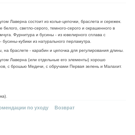
гом Лаверна состоит из колье-цепочки, браслета и сережек.
е белого, светло-серого, темного-серого и окрашенного в
мчуга. Фурнитура и бусины - из ювелирного сплава с
- бусины-кубики из натурального перламутра.
ы, на браслете - карабин и цепочка для регулирования длины.
угом Лаверна (или отдельные его элементы) хорошо
нов, с брошью Медичи, с обручами Первая зелень и Малахит.
ка).
омендации по уходу
Возврат