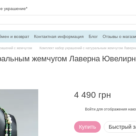
ое украшение*
мен и возврат
Контактная информация
Блог
Отзывы о магаз
вор оферти
рашений с жемчугом
Комплект набор украшений с натуральным жемчугом Лаверн
уральным жемчугом Лаверна Ювелирн
4 490 грн
Войти
для отображения нако
%
Купить
Быстрый з