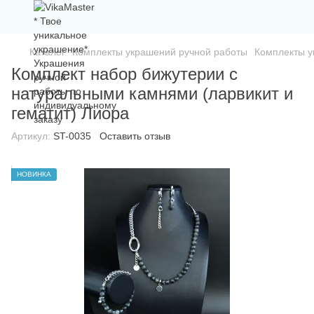
Каталог
Комплекты украшений ручной работы
Комплекты у
Комплект набор бижутерии с
натуральными камнями (ларвикит и
гематит) Лиора
Артикул:
ST-0035
Оставить отзыв
НОВИНКА