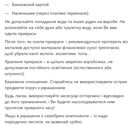
Банковской картой
Наличными (через платіжні термінали)
Не допускайте попадання води та інших рідин на вироби. Не
розпиляйте на себе духи або туалетну воду, коли Ви вже
одели прикраси.
Після того, як сняли прикраси – рекомендується протереть всі
металеві доступні матеріали фланелевої сухої тряпочкою,
щоб убрати наліт вологи, косметики, пота…
Храніння прикраси – в щільно закритих коробочках, не
допускаючи постійного освітлення (естественного або
штучного).
Бережное отношение. Старайтесь не використовувати острие
предмети поруч з украшением.
Будь ласка, використовуйте аксесуар осторожно і відповідно
до його призначення, і Ви будете насолоджуватися ним
протягом тривалого часу!
Якщо в украшенні є серебряні компоненти – їх надо
періодично чистити, як зазвичай срібло.