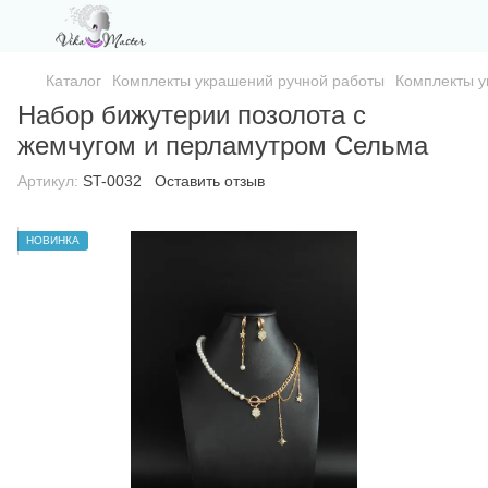
Каталог
Комплекты украшений ручной работы
Комплекты у
Набор бижутерии позолота с
жемчугом и перламутром Сельма
Артикул:
ST-0032
Оставить отзыв
НОВИНКА