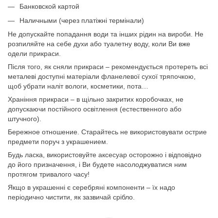
Банковской картой
Наличными (через платіжні термінали)
Не допускайте попадання води та інших рідин на вироби. Не
розпиляйте на себе духи або туалетну воду, коли Ви вже
одели прикраси.
Після того, як сняли прикраси – рекомендується протереть всі
металеві доступні матеріали фланелевої сухої тряпочкою,
щоб убрати наліт вологи, косметики, пота…
Храніння прикраси – в щільно закритих коробочках, не
допускаючи постійного освітлення (естественного або
штучного).
Бережное отношение. Старайтесь не використовувати острие
предмети поруч з украшением.
Будь ласка, використовуйте аксесуар осторожно і відповідно
до його призначення, і Ви будете насолоджуватися ним
протягом тривалого часу!
Якщо в украшенні є серебряні компоненти – їх надо
періодично чистити, як зазвичай срібло.