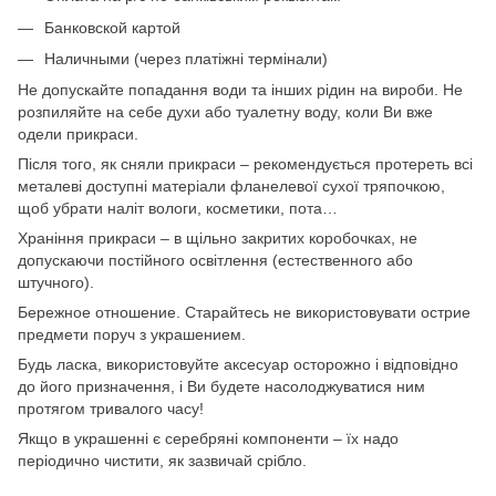
Банковской картой
Наличными (через платіжні термінали)
Не допускайте попадання води та інших рідин на вироби. Не
розпиляйте на себе духи або туалетну воду, коли Ви вже
одели прикраси.
Після того, як сняли прикраси – рекомендується протереть всі
металеві доступні матеріали фланелевої сухої тряпочкою,
щоб убрати наліт вологи, косметики, пота…
Храніння прикраси – в щільно закритих коробочках, не
допускаючи постійного освітлення (естественного або
штучного).
Бережное отношение. Старайтесь не використовувати острие
предмети поруч з украшением.
Будь ласка, використовуйте аксесуар осторожно і відповідно
до його призначення, і Ви будете насолоджуватися ним
протягом тривалого часу!
Якщо в украшенні є серебряні компоненти – їх надо
періодично чистити, як зазвичай срібло.