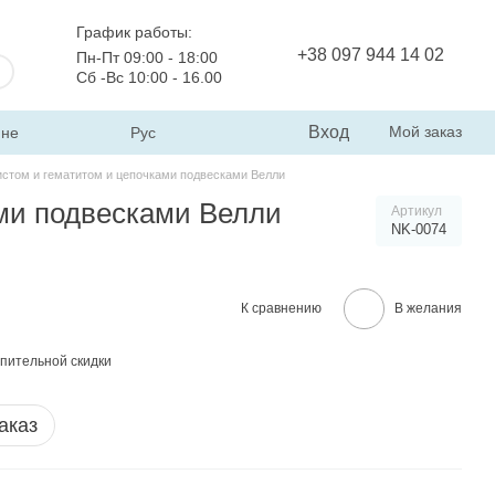
График работы:
+38 097 944 14 02
Пн-Пт 09:00 - 18:00
Сб -Вс 10:00 - 16.00
Вход
Мой заказ
ине
Рус
истом и гематитом и цепочками подвесками Велли
ами подвесками Велли
Артикул
NK-0074
К сравнению
В желания
пительной скидки
аказ