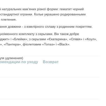
і натуральних кам'яних різної форми: гематит чорний
 нестандартної огранки. Колье украшено родированными
 плетения.
ання довжини - з ювелірного сплаву з родинним покриттям.
дноіменного комплекту з серьгами. Він також добре
джит» і «Блейки», з серьгами «Єкатерина», «Олівія» і «Коул»,
», «Пантера», фіолетовим «Топаз» і «Black».
для удлинения)
омендации по уходу
Возврат