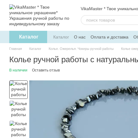
Перейти к основному контенту
VikaMaster * Твое уникальн
Каталог
Каталог
О нас
Оплата и доставка
Об
Политика конфиденциальности
Дого
Главная
Каталог
Колье. Ожерелья. Чокеры ручной работы
Колье оже
Колье ручной работы с натуральн
В наличии
Оставить отзыв