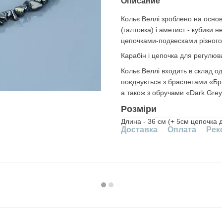
Описание
Кольє Веллі зроблено на основ
(галтовка) і аметист - кубики
цепочками-подвесками різного
Карабін і цепочка для регулюв
Кольє Веллі входить в склад о
поєднується з браслетами «Брі
а також з обручами «Dark Grey
Розміри
Длина - 36 см (+ 5см цепочка 
Доставка
Оплата
Рек