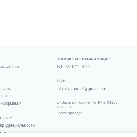
Контактная информация
ый кабинет
+38 097 944 14 02
Viber
ставка
info.vikamaster@gmail.com
врат
ул.Василия Порика, 7а, Київ, 04208,
информация
Украина
Карта проезда
газине
онфиденциальности
рти