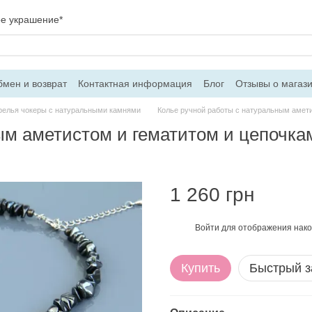
ое украшение*
мен и возврат
Контактная информация
Блог
Отзывы о магаз
вор оферти
релья чокеры с натуральными камнями
Колье ручной работы с натуральным амет
ым аметистом и гематитом и цепочк
1 260 грн
Войти
для отображения нако
%
Купить
Быстрый з