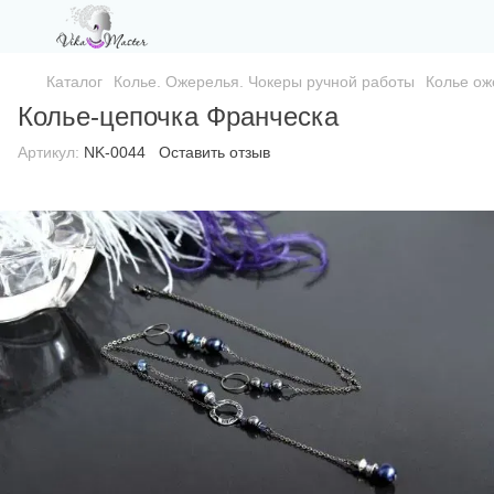
Каталог
Колье. Ожерелья. Чокеры ручной работы
Колье ож
Колье-цепочка Франческа
Артикул:
NK-0044
Оставить отзыв