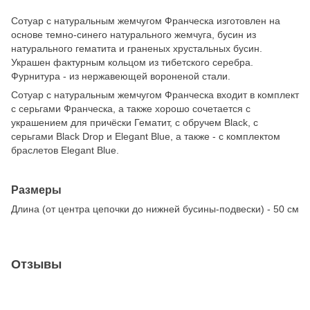
Сотуар с натуральным жемчугом Франческа изготовлен на
основе темно-синего натурального жемчуга, бусин из
натурального гематита и граненых хрустальных бусин.
Украшен фактурным кольцом из тибетского серебра.
Фурнитура - из нержавеющей вороненой стали.
Сотуар с натуральным жемчугом Франческа входит в комплект
с серьгами Франческа, а также хорошо сочетается с
украшением для причёски Гематит, с обручем Black, с
серьгами Black Drop и Elegant Blue, а также - с комплектом
браслетов Elegant Blue.
Размеры
Длина (от центра цепочки до нижней бусины-подвески) - 50 см
Отзывы