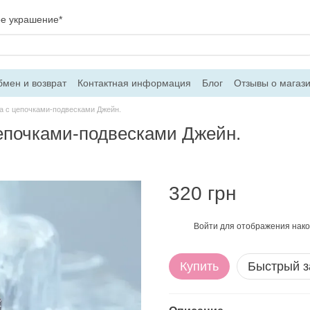
ое украшение*
мен и возврат
Контактная информация
Блог
Отзывы о магаз
вор оферти
ра с цепочками-подвесками Джейн.
цепочками-подвесками Джейн.
320 грн
Войти
для отображения нако
%
Купить
Быстрый з