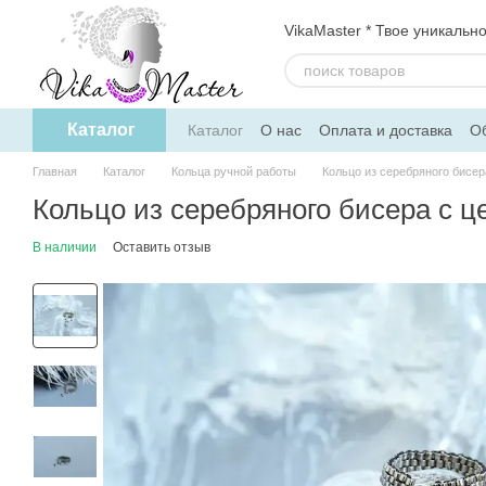
Перейти к основному контенту
VikaMaster * Твое уникальн
Каталог
Каталог
О нас
Оплата и доставка
Об
Политика конфиденциальности
Дого
Главная
Каталог
Кольца ручной работы
Кольцо из серебряного бисе
Кольцо из серебряного бисера с 
В наличии
Оставить отзыв