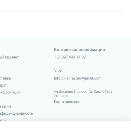
Контактная информация
ый кабинет
+38 097 944 14 02
Viber
ставка
info.vikamaster@gmail.com
врат
ул.Василия Порика, 7а, Київ, 04208,
информация
Украина
Карта проезда
газине
онфиденциальности
рти