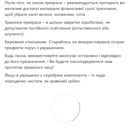
Після того, як сняли прикраси – рекомендується протереть всі
металеві доступні матеріали фланелевої сухої тряпочкою,
щоб убрати наліт вологи, косметики, пота…
Храніння прикраси – в щільно закритих коробочках, не
допускаючи постійного освітлення (естественного або
штучного).
Бережное отношение. Старайтесь не використовувати острие
предмети поруч з украшением.
Будь ласка, використовуйте аксесуар осторожно і відповідно
до його призначення, і Ви будете насолоджуватися ним
протягом тривалого часу!
Якщо в украшенні є серебряні компоненти – їх надо
періодично чистити, як зазвичай срібло.