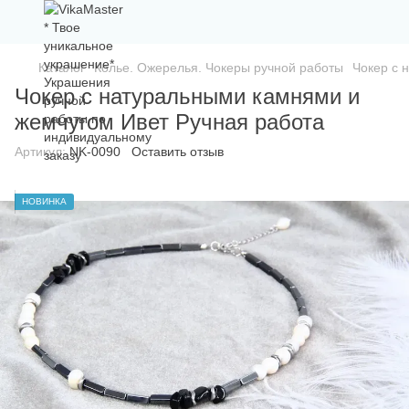
Каталог
Колье. Ожерелья. Чокеры ручной работы
Чокер с 
Чокер с натуральными камнями и
жемчугом Ивет Ручная работа
Артикул:
NK-0090
Оставить отзыв
НОВИНКА