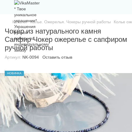
Каталог
Колье. Ожерелья. Чокеры ручной работы
Колье ож
Чокер из натурального камня
Сапфир Чокер ожерелье с сапфиром
ручной работы
Артикул:
NK-0094
Оставить отзыв
НОВИНКА