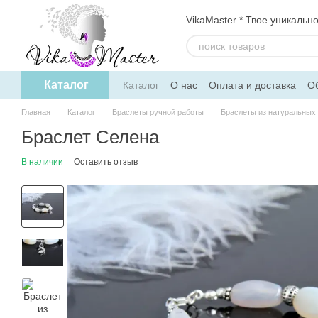
Перейти к основному контенту
VikaMaster * Твое уникальн
Каталог
Каталог
О нас
Оплата и доставка
Об
Политика конфиденциальности
Дого
Главная
Каталог
Браслеты ручной работы
Браслеты из натуральных
Браслет Селена
В наличии
Оставить отзыв