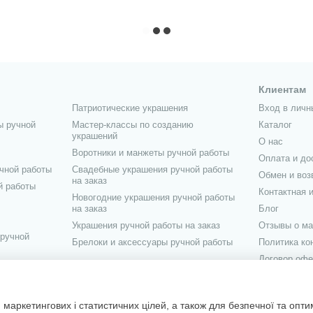
Клиентам
Патриотические украшения
Вход в личн
ы ручной
Мастер-классы по созданию
Каталог
украшений
О нас
Воротники и манжеты ручной работы
Оплата и до
чной работы
Свадебные украшения ручной работы
Обмен и воз
на заказ
й работы
Контактная 
Новогодние украшения ручной работы
на заказ
Блог
Украшения ручной работы на заказ
Отзывы о ма
 ручной
Брелоки и аксессуары ручной работы
Политика к
Договор офе
учной работы
Мы в соцсетя
маркетингових і статистичних цілей, а також для безпечної та опт