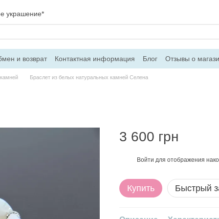
ое украшение*
мен и возврат
Контактная информация
Блог
Отзывы о магаз
вор оферти
 камней
Браслет из белых натуральных камней Селена
3 600 грн
Войти
для отображения нако
%
Купить
Быстрый з