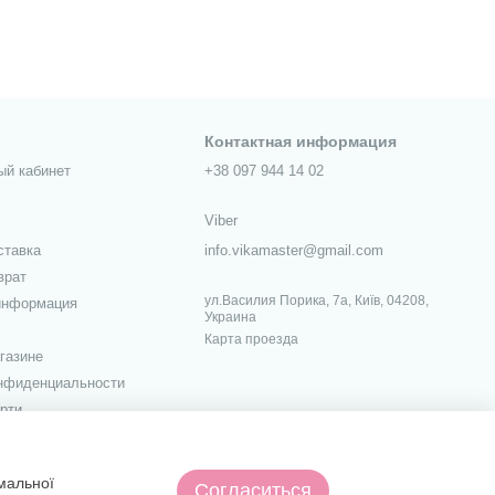
Контактная информация
ый кабинет
+38 097 944 14 02
Viber
ставка
info.vikamaster@gmail.com
врат
ул.Василия Порика, 7а, Київ, 04208,
информация
Украина
Карта проезда
газине
онфиденциальности
рти
х
имальної
Согласиться