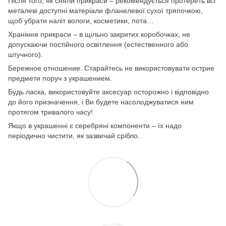
Після того, як сняли прикраси – рекомендується протереть всі
металеві доступні матеріали фланелевої сухої тряпочкою,
щоб убрати наліт вологи, косметики, пота…
Храніння прикраси – в щільно закритих коробочках, не
допускаючи постійного освітлення (естественного або
штучного).
Бережное отношение. Старайтесь не використовувати острие
предмети поруч з украшением.
Будь ласка, використовуйте аксесуар осторожно і відповідно
до його призначення, і Ви будете насолоджуватися ним
протягом тривалого часу!
Якщо в украшенні є серебряні компоненти – їх надо
періодично чистити, як зазвичай срібло.