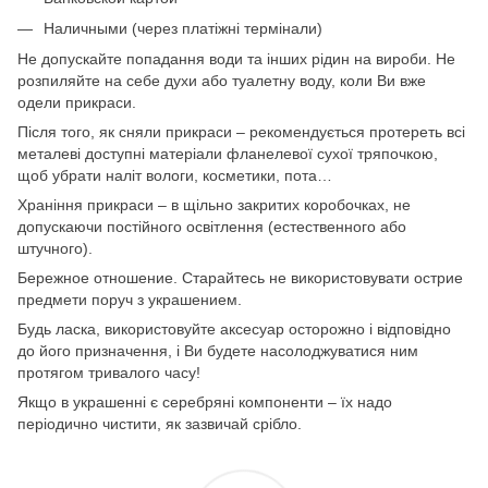
Наличными (через платіжні термінали)
Не допускайте попадання води та інших рідин на вироби. Не
розпиляйте на себе духи або туалетну воду, коли Ви вже
одели прикраси.
Після того, як сняли прикраси – рекомендується протереть всі
металеві доступні матеріали фланелевої сухої тряпочкою,
щоб убрати наліт вологи, косметики, пота…
Храніння прикраси – в щільно закритих коробочках, не
допускаючи постійного освітлення (естественного або
штучного).
Бережное отношение. Старайтесь не використовувати острие
предмети поруч з украшением.
Будь ласка, використовуйте аксесуар осторожно і відповідно
до його призначення, і Ви будете насолоджуватися ним
протягом тривалого часу!
Якщо в украшенні є серебряні компоненти – їх надо
періодично чистити, як зазвичай срібло.