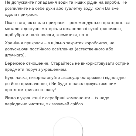
Не допускайте попадання води та інших рідин на вироби. Не
розпиляйте на себе духи або туалетну воду, коли Ви вже
одели прикраси.
Після того, як сняли прикраси – рекомендується протереть всі
металеві доступні матеріали фланелевої сухої тряпочкою,
щоб убрати наліт вологи, косметики, пота…
Храніння прикраси – в щільно закритих коробочках, не
допускаючи постійного освітлення (естественного або
штучного).
Бережное отношение. Старайтесь не використовувати острие
предмети поруч з украшением.
Будь ласка, використовуйте аксесуар осторожно і відповідно
до його призначення, і Ви будете насолоджуватися ним
протягом тривалого часу!
Якщо в украшенні є серебряні компоненти – їх надо
періодично чистити, як зазвичай срібло.