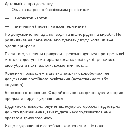
Детальніше про доставку
Оплата на р/с по банківським реквізитам
Банковской картой
Наличными (через платіжні термінали)
Не допускайте попадання води та інших рідин на вироби. Не
розпиляйте на себе духи або туалетну воду, коли Ви вже
одели прикраси.
Після того, як сняли прикраси – рекомендується протереть всі
металеві доступні матеріали фланелевої сухої тряпочкою,
щоб убрати наліт вологи, косметики, пота…
Храніння прикраси – в щільно закритих коробочках, не
допускаючи постійного освітлення (естественного або
штучного).
Бережное отношение. Старайтесь не використовувати острие
предмети поруч з украшением.
Будь ласка, використовуйте аксесуар осторожно і відповідно
до його призначення, і Ви будете насолоджуватися ним
протягом тривалого часу!
Якщо в украшенні є серебряні компоненти – їх надо