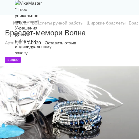
Каталог
Браслеты ручной работы
Широкие браслеты
Брас
Браслет-мемори Волна
Артикул:
BR-0020
Оставить отзыв
ВИДЕО