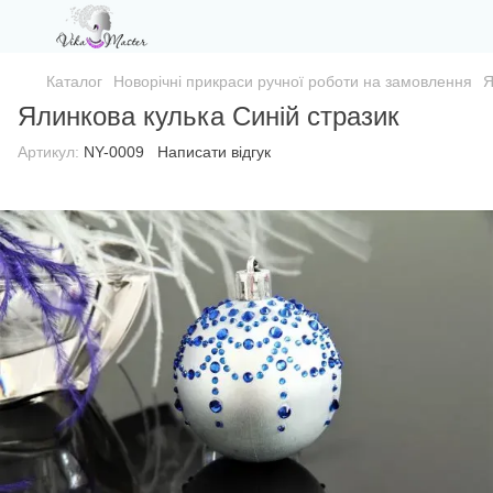
Каталог
Новорічні прикраси ручної роботи на замовлення
Я
Ялинкова кулька Синій стразик
Артикул:
NY-0009
Написати відгук