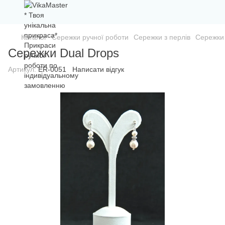
Каталог
Сережки ручної роботи
Сережки з перлів
Сережки 
Сережки Dual Drops
Артикул:
ER-0051
Написати відгук