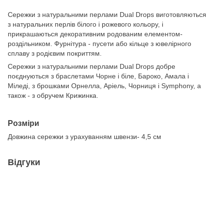
Сережки з натуральними перлами Dual Drops виготовляються
з натуральних перлів білого і рожевого кольору, і
прикрашаються декоративним родованим елементом-
роздільником. Фурнітура - пусети або кільце з ювелірного
сплаву з родієвим покриттям.
Сережки з натуральними перлами Dual Drops добре
поєднуються з браслетами Чорне і біле, Бароко, Амала і
Міледі, з брошками Орнелла, Аріель, Чорниця і Symphony, а
також - з обручем Крижинка.
Розміри
Довжина сережки з урахуванням швензи- 4,5 см
Відгуки