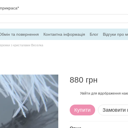
 прикраса*
Обмін та повернення
Контактна інформація
Блог
Відгуки про 
ферти
ережки з кристалами Веселка
880 грн
Увійти
для відображення нак
%
Купити
Замовити