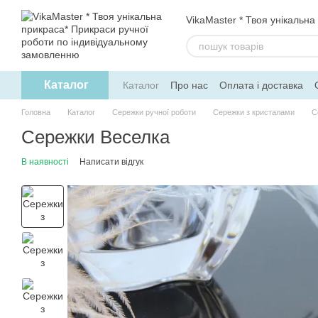
Перейти до основного контенту
VikaMaster * Твоя унікальна
Каталог
Каталог
Про нас
Оплата і доставка
Політика конфіденційності
Договір о
Головна
Каталог
Сережки ручної роботи
Сережки з кристалами
С
Сережки Веселка
В наявності
Написати відгук