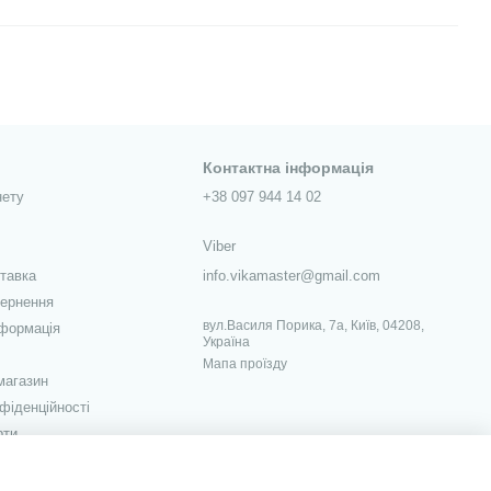
Контактна інформація
нету
+38 097 944 14 02
Viber
ставка
info.vikamaster@gmail.com
вернення
вул.Василя Порика, 7а, Київ, 04208,
нформація
Україна
Мапа проїзду
магазин
фіденційності
рти
ежах