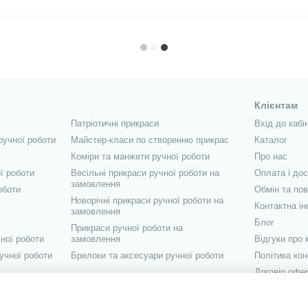
Клієнтам
Патріотичні прикраси
Вхід до кабі
ручної роботи
Майстер-класи по створенню прикрас
Каталог
Коміри та манжети ручної роботи
Про нас
ї роботи
Весільні прикраси ручної роботи на
Оплата і до
замовлення
оботи
Обмін та по
Новорічні прикраси ручної роботи на
Контактна і
замовлення
Блог
Прикраси ручної роботи на
ної роботи
замовлення
Відгуки про 
учної роботи
Брелоки та аксесуари ручної роботи
Політика кон
Договір офе
Ми в соцмер