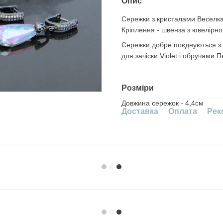
Опис
Сережки з кристалами Веселка
Кріплення - швенза з ювелірно
Сережки добре поєднуються з б
для зачіски Violet і обручами 
Розміри
Довжина сережок - 4,4см
Доставка
Оплата
Рек