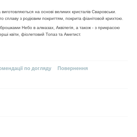
 виготовляються на основі великих кристалів Сваровськи.
го сплаву з родієвим покриттям, покрита фіанітовой крихтою.
рошками Небо в алмазах, Аквілегія, а також - з прикрасою
Перші квіти, фіолетовий Топаз та Аметист.
омендації по догляду
Повернення