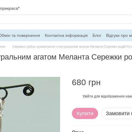
 прикраса*
Обмін та повернення
Контактна інформація
Блог
Відгуки про 
ферти
іння
Сережки срібло асиметричні з натуральним агатом Меланта Сережки родій Руч
уральним агатом Меланта Сережки ро
680 грн
Увійти
для відображення нак
%
Купити
Замовити