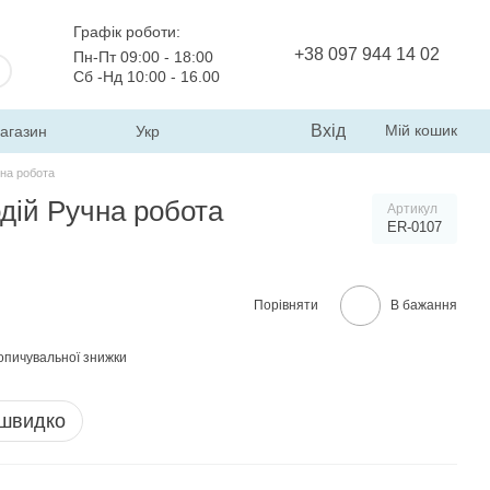
Графік роботи:
+38 097 944 14 02
Пн-Пт 09:00 - 18:00
Сб -Нд 10:00 - 16.00
Вхід
Мій кошик
магазин
Укр
на робота
дій Ручна робота
Артикул
ER-0107
Порівняти
В бажання
опичувальної знижки
 швидко