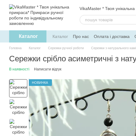
Перейти до основного контенту
VikaMaster * Твоя унікальна
Каталог
Каталог
Про нас
Оплата і доставка
Політика конфіденційності
Договір о
Головна
Каталог
Сережки ручної роботи
Сережки з натурального кам
Сережки срібло асиметричні з нат
В наявності
Написати відгук
НОВИНКА