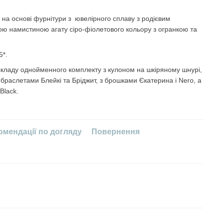
на основі фурнітури з ювелірного сплаву з родієвим
ю намистиною агату сіро-фіолетового кольору з огранкою та
5*.
кладу однойменного комплекту з кулоном на шкіряному шнурі,
 браслетами Блейкі та Бріджит, з брошками Єкатерина і Nero, а
Black.
омендації по догляду
Повернення