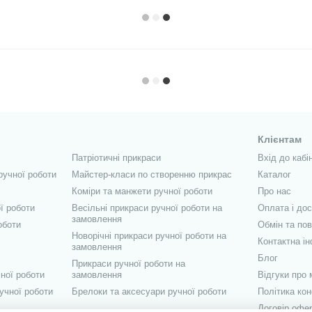
Клієнтам
Патріотичні прикраси
Вхід до кабі
ручної роботи
Майстер-класи по створенню прикрас
Каталог
Коміри та манжети ручної роботи
Про нас
ї роботи
Весільні прикраси ручної роботи на
Оплата і до
замовлення
оботи
Обмін та по
Новорічні прикраси ручної роботи на
Контактна і
замовлення
Блог
Прикраси ручної роботи на
ної роботи
замовлення
Відгуки про 
учної роботи
Брелоки та аксесуари ручної роботи
Політика кон
Договір офе