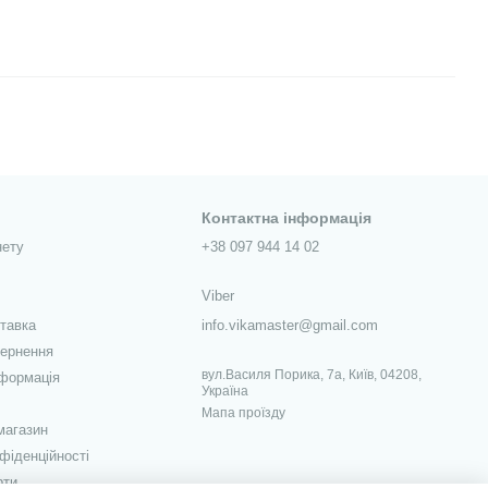
Контактна інформація
нету
+38 097 944 14 02
Viber
ставка
info.vikamaster@gmail.com
вернення
вул.Василя Порика, 7а, Київ, 04208,
нформація
Україна
Мапа проїзду
магазин
фіденційності
рти