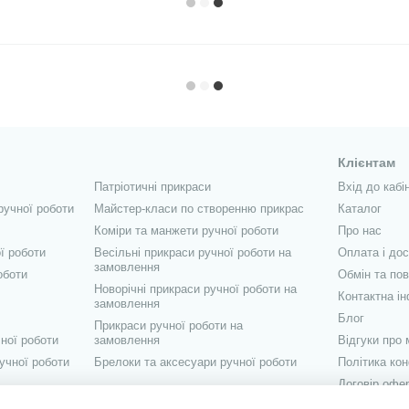
Клієнтам
Патріотичні прикраси
Вхід до кабі
ручної роботи
Майстер-класи по створенню прикрас
Каталог
Коміри та манжети ручної роботи
Про нас
ї роботи
Весільні прикраси ручної роботи на
Оплата і до
замовлення
оботи
Обмін та по
Новорічні прикраси ручної роботи на
Контактна і
замовлення
Блог
Прикраси ручної роботи на
ної роботи
замовлення
Відгуки про 
учної роботи
Брелоки та аксесуари ручної роботи
Політика кон
Договір офе