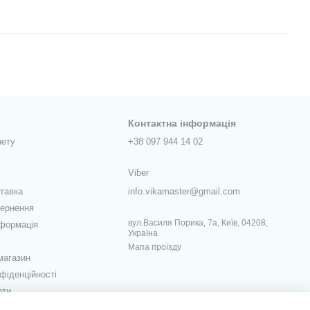
Контактна інформація
нету
+38 097 944 14 02
Viber
ставка
info.vikamaster@gmail.com
вернення
вул.Василя Порика, 7а, Київ, 04208,
нформація
Україна
Мапа проїзду
магазин
фіденційності
рти