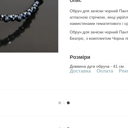
Опис
Обруч для зачicки чорний Пант
атласною стрічкою, кінці укр
намистинами гематитового і ср
Обруч для зачicки чорний Пан
Беатріс, з комплектом Чорна лі
Розміри
Довжина дуги обруча - 41 см.
Доставка
Оплата
Рек