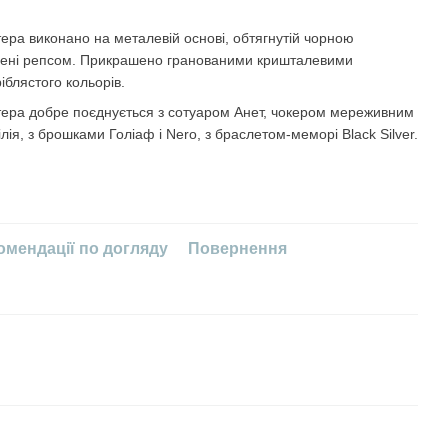
ера виконано на металевій основі, обтягнутій чорною
іплені репсом. Прикрашено гранованими кришталевими
іблястого кольорів.
тера добре поєднується з сотуаром Анет, чокером мереживним
лія, з брошками Голіаф і Nero, з браслетом-меморі Black Silver.
омендації по догляду
Повернення