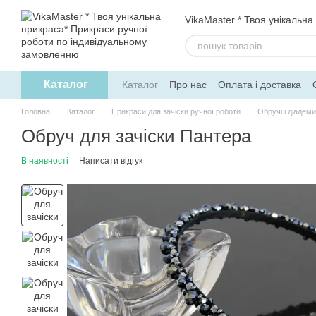
Перейти до основного контенту
VikaMaster * Твоя унікальна
Каталог
Каталог
Про нас
Оплата і доставка
Політика конфіденційності
Договір о
Головна
Каталог
Прикраси для зачіски ручної роботи
Обручі і діадем
Обруч для зачіски Пантера
В наявності
Написати відгук