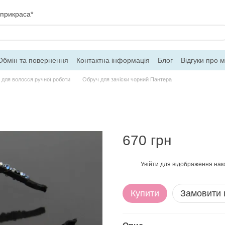
 прикраса*
Обмін та повернення
Контактна інформація
Блог
Відгуки про 
ферти
и для волосся ручної роботи
Обруч для зачіски чорний Пантера
670 грн
Увійти
для відображення нак
%
Купити
Замовити