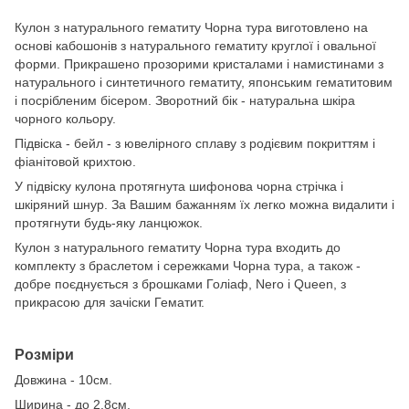
Кулон з натурального гематиту Чорна тура виготовлено на
основі кабошонів з натурального гематиту круглої і овальної
форми. Прикрашено прозорими кристалами і намистинами з
натурального і синтетичного гематиту, японським гематитовим
і посрібленим бісером. Зворотний бік - натуральна шкіра
чорного кольору.
Підвіска - бейл - з ювелірного сплаву з родієвим покриттям і
фіанітовой крихтою.
У підвіску кулона протягнута шифонова чорна стрічка і
шкіряний шнур. За Вашим бажанням їх легко можна видалити і
протягнути будь-яку ланцюжок.
Кулон з натурального гематиту Чорна тура входить до
комплекту з браслетом і сережками Чорна тура, а також -
добре поєднується з брошками Голіаф, Nero і Queen, з
прикрасою для зачіски Гематит.
Розміри
Довжина - 10см.
Ширина - до 2.8см.