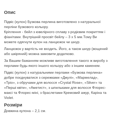
Опис
Підвіс (кулон) Бузкова перлина виготовлено з натуральної
перліни бузкового кольору.
Кріплення - бейл з ювелірного сплаву з родієвим покриттям і
фіанітами. Внутрішній просвіт бейлу – 3 х 5 мм.Тому Ви
можете одягнути кулон на ланцюжок чи шнур.
Ланцюжок у вартість не входить. Його, а також шнур (вощений
або шкіряний) можна замовити додатково.
За Вашим бажанням можливе виготовлення такого ж виробу з
перлами будь-якого іншого кольору або з іншим каменем.
Підвіс (кулон) з натуральними перлами «Бузкова перлина»
добре поєднуватися з сережками «Джулі», «Мармелад»,
«Тріо», з обручами для волосся «Crystal Rose», «Silver» та
«Перші квіти», «Аметист», з шпильками для волосся Флорес-
максі та Флорес-міні, з браслетами Кремовий ажур, Каріна та
Violet.
Розміри
Довжина кулона – 2,1 см.