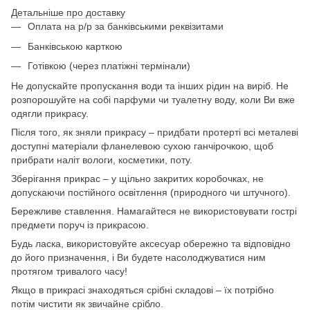
Детальніше про доставку
Оплата на р/р за банківськими реквізитами
Банківською карткою
Готівкою (через платіжні термінали)
Не допускайте пропускання води та інших рідин на виріб. Не
розпорошуйте на собі парфуми чи туалетну воду, коли Ви вже
одягли прикрасу.
Після того, як зняли прикрасу – придбати протерті всі металеві
доступні матеріали фланелевою сухою ганчірочкою, щоб
прибрати наліт вологи, косметики, поту.
Зберігання прикрас – у щільно закритих коробочках, не
допускаючи постійного освітлення (природного чи штучного).
Бережливе ставлення. Намагайтеся не використовувати гострі
предмети поруч із прикрасою.
Будь ласка, використовуйте аксесуар обережно та відповідно
до його призначення, і Ви будете насолоджуватися ним
протягом тривалого часу!
Якщо в прикрасі знаходяться срібні складові – їх потрібно
потім чистити як звичайне срібло.