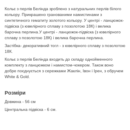
Кольє з перлів Белінда зроблено з натуральних перлів білого
кольору. Прикрашено гранованими намистинами з
синтетичного гематиту золотого кольору.
У центрі - ланцюжок-
підвіска (з ювелірного сплаву з позолотою 18К) і велика
барочна перлина.
У центрі - ланцюжок-підвіска (з ювелірного
сплаву з позолотою 18К) і велика барочна перлина.
Застібка- декоративний тогл - з ювелірного сплаву з позолотою
18К.
Кольє з перлів Белінда входить до складу однойменного
комплекту з ланцюжком і намистом-чокером. Також воно
добре поєднується з сережками Жаклін, Івон і Ірен, з обручем
White & Gold.
Розміри
Довжина - 56 см
Центральна підвіска - 6 см.